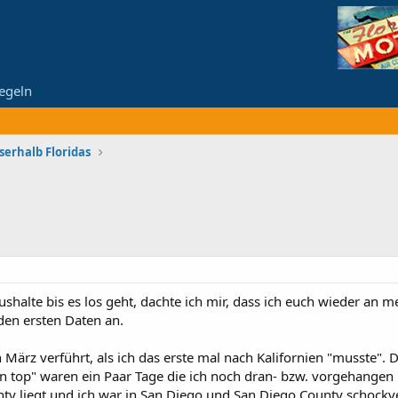
egeln
serhalb Floridas
shalte bis es los geht, dachte ich mir, dass ich euch wieder an 
den ersten Daten an.
en März verführt, als ich das erste mal nach Kalifornien "musste"
n top" waren ein Paar Tage die ich noch dran- bzw. vorgehangen 
ty liegt und ich war in San Diego und San Diego County schockve