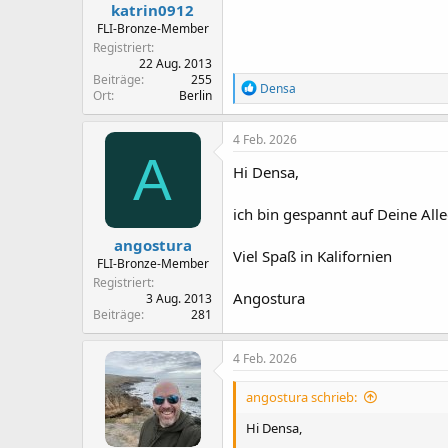
katrin0912
:
FLI-Bronze-Member
Registriert
22 Aug. 2013
Beiträge
255
R
Densa
Ort
Berlin
e
a
k
4 Feb. 2026
t
A
i
Hi Densa,
o
n
ich bin gespannt auf Deine Alle
e
n
angostura
:
Viel Spaß in Kalifornien
FLI-Bronze-Member
Registriert
Angostura
3 Aug. 2013
Beiträge
281
4 Feb. 2026
angostura schrieb:
Hi Densa,