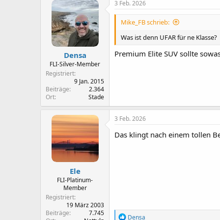
3 Feb. 2026
Mike_FB schrieb:
Was ist denn UFAR für ne Klasse?
Premium Elite SUV sollte sowas
Densa
FLI-Silver-Member
Registriert
9 Jan. 2015
Beiträge
2.364
Ort
Stade
3 Feb. 2026
Das klingt nach einem tollen Be
Ele
FLI-Platinum-
Member
Registriert
19 März 2003
Beiträge
7.745
R
Densa