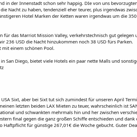
ind in der Innenstadt schon sehr happig. DIe von uns bevorzugten 
 die Nacht zu haben, tendenziell eher teurer, plus irgendwas z
günstigeren Hotel Marken der Ketten waren irgendwas um die 350
 für das Marriot Mission Valley, verkehrstechnisch gut gelegen
ir 236 USD die Nacht hinzukommen noch 38 USD fürs Parken.
ot mit einem schönen Pool.
l in San Diego, bietet viele Hotels ein paar nette Malls und sons
tz
 USA Sixt, aber bei Sixt tut sich zumindest für unseren April Ter
meinen letzten beiden LAX Mieten zu teuer, wahrscheinlich ist SAN 
ational und schwankten mehrmals hin und her zwischen verschied
stern final gegen die ganz großen Schiffe entschieden und dank
o Haftpflicht für günstige 267,01€ die Woche gebucht. Guter Deal