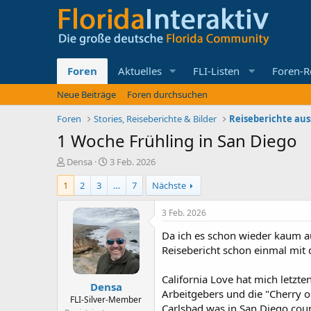
Foren
Aktuelles
FLI-Listen
Foren-R
Neue Beiträge
Foren durchsuchen
Foren
Stories, Reiseberichte & Bilder
Reiseberichte aus
1 Woche Frühling in San Diego
E
E
Densa
3 Feb. 2026
r
r
1
2
3
…
7
Nächste
s
s
t
t
e
e
3 Feb. 2026
l
l
Da ich es schon wieder kaum au
l
l
e
t
Reisebericht schon einmal mit 
r
a
m
California Love hat mich letzt
Densa
Arbeitgebers und die "Cherry o
FLI-Silver-Member
Carlsbad was in San Diego coun