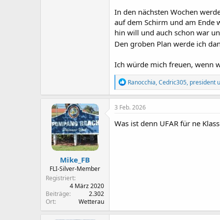
In den nächsten Wochen werden
auf dem Schirm und am Ende wi
hin will und auch schon war u
Den groben Plan werde ich dann
Ich würde mich freuen, wenn w
R
Ranocchia
,
Cedric305
,
president
u
e
a
k
3 Feb. 2026
t
i
Was ist denn UFAR für ne Klass
o
n
e
n
Mike_FB
:
FLI-Silver-Member
Registriert
4 März 2020
Beiträge
2.302
Ort
Wetterau