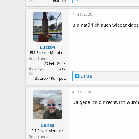
Ort
Nottuln
e
a
k
4 Feb. 2026
t
i
Bin natürlich auch wieder dabe
o
n
e
n
Lutz04
:
FLI-Bronze-Member
Registriert
23 Feb. 2023
Beiträge
285
Ort
R
Densa
Bottrop / Ruhrpott
e
a
k
4 Feb. 2026
t
i
Da gebe ich dir recht, ich würd
o
n
e
n
Densa
:
FLI-Silver-Member
Registriert