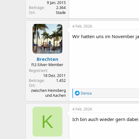
9 Jan. 2015
Beiträge
2.364
Ort
Stade
4 Feb. 2026
Wir hatten uns im November ja 
Brechten
FLI-Silver-Member
Registriert
18 Dez. 2011
Beiträge
1.452
Ort
zwischen Heinsberg
R
Densa
und Aachen
e
a
k
4 Feb. 2026
t
K
i
Ich bin auch wieder gern dabei
o
n
e
n