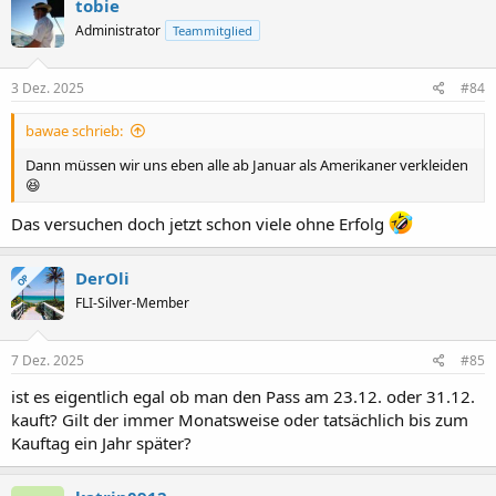
tobie
t
Administrator
Teammitglied
i
o
n
e
3 Dez. 2025
#84
n
:
bawae schrieb:
Dann müssen wir uns eben alle ab Januar als Amerikaner verkleiden
😆
Das versuchen doch jetzt schon viele ohne Erfolg
DerOli
OP
FLI-Silver-Member
7 Dez. 2025
#85
ist es eigentlich egal ob man den Pass am 23.12. oder 31.12.
kauft? Gilt der immer Monatsweise oder tatsächlich bis zum
Kauftag ein Jahr später?