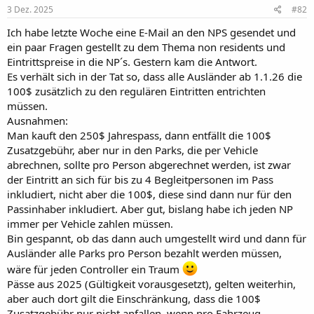
e
3 Dez. 2025
#82
n
:
Ich habe letzte Woche eine E-Mail an den NPS gesendet und
ein paar Fragen gestellt zu dem Thema non residents und
Eintrittspreise in die NP´s. Gestern kam die Antwort.
Es verhält sich in der Tat so, dass alle Ausländer ab 1.1.26 die
100$ zusätzlich zu den regulären Eintritten entrichten
müssen.
Ausnahmen:
Man kauft den 250$ Jahrespass, dann entfällt die 100$
Zusatzgebühr, aber nur in den Parks, die per Vehicle
abrechnen, sollte pro Person abgerechnet werden, ist zwar
der Eintritt an sich für bis zu 4 Begleitpersonen im Pass
inkludiert, nicht aber die 100$, diese sind dann nur für den
Passinhaber inkludiert. Aber gut, bislang habe ich jeden NP
immer per Vehicle zahlen müssen.
Bin gespannt, ob das dann auch umgestellt wird und dann für
Ausländer alle Parks pro Person bezahlt werden müssen,
wäre für jeden Controller ein Traum
Pässe aus 2025 (Gültigkeit vorausgesetzt), gelten weiterhin,
aber auch dort gilt die Einschränkung, dass die 100$
Zusatzgebühr nur nicht anfallen, wenn pro Fahrzeug