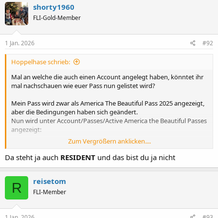
shorty1960
FLI-Gold-Member
1 Jan. 2026
#92
Hoppelhase schrieb:
Mal an welche die auch einen Account angelegt haben, könntet ihr
mal nachschauen wie euer Pass nun gelistet wird?
Mein Pass wird zwar als America The Beautiful Pass 2025 angezeigt,
aber die Bedingungen haben sich geändert.
Nun wird unter Account/Passes/Active America the Beautiful Passes
angezeigt:
Zum Vergrößern anklicken....
Need to Know​
Da steht ja auch
RESIDENT
und das bist du ja nicht
How to Use Your
Resident
Annual Pass​
reisetom
R
Regardless of format, the pass can only be used by one
FLI-Member
person (the pass holder) who must be present with one of
the following forms of photo identification each time the
pass is used:
1 Jan. 2026
#93