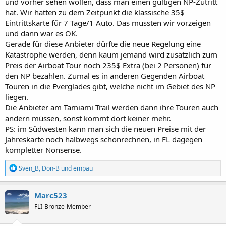
und vorher sehen wollen, dass man einen gültigen NP-Zutritt
hat. Wir hatten zu dem Zeitpunkt die klassische 35$
Eintrittskarte für 7 Tage/1 Auto. Das mussten wir vorzeigen
und dann war es OK.
Gerade für diese Anbieter dürfte die neue Regelung eine
Katastrophe werden, denn kaum jemand wird zusätzlich zum
Preis der Airboat Tour noch 235$ Extra (bei 2 Personen) für
den NP bezahlen. Zumal es in anderen Gegenden Airboat
Touren in die Everglades gibt, welche nicht im Gebiet des NP
liegen.
Die Anbieter am Tamiami Trail werden dann ihre Touren auch
ändern müssen, sonst kommt dort keiner mehr.
PS: im Südwesten kann man sich die neuen Preise mit der
Jahreskarte noch halbwegs schönrechnen, in FL dagegen
kompletter Nonsense.
R
Sven_B
,
Don-B
und
empau
e
a
k
Marc523
t
FLI-Bronze-Member
i
o
n