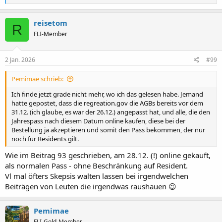
e
a
k
reisetom
R
t
FLI-Member
i
o
n
e
2 Jan. 2026
#99
n
:
Pemimae schrieb:
Ich finde jetzt grade nicht mehr, wo ich das gelesen habe. Jemand
hatte gepostet, dass die regreation.gov die AGBs bereits vor dem
31.12. (ich glaube, es war der 26.12.) angepasst hat, und alle, die den
Jahrespass nach diesem Datum online kaufen, diese bei der
Bestellung ja akzeptieren und somit den Pass bekommen, der nur
noch für Residents gilt.
Wie im Beitrag 93 geschrieben, am 28.12. (!) online gekauft,
als normalen Pass - ohne Beschränkung auf Resident.
Vl mal öfters Skepsis walten lassen bei irgendwelchen
Beiträgen von Leuten die irgendwas raushauen 😉
Pemimae
FLI-Gold-Member