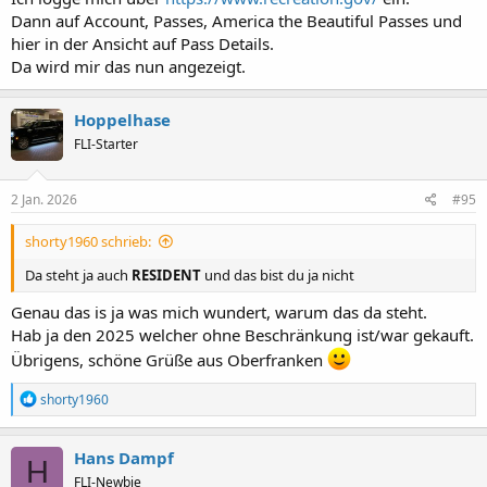
Dann auf Account, Passes, America the Beautiful Passes und
hier in der Ansicht auf Pass Details.
Da wird mir das nun angezeigt.
Hoppelhase
FLI-Starter
2 Jan. 2026
#95
shorty1960 schrieb:
Da steht ja auch
RESIDENT
und das bist du ja nicht
Genau das is ja was mich wundert, warum das da steht.
Hab ja den 2025 welcher ohne Beschränkung ist/war gekauft.
Übrigens, schöne Grüße aus Oberfranken
R
shorty1960
e
a
k
Hans Dampf
H
t
FLI-Newbie
i