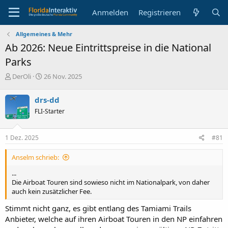
Anmelden
Registrieren
Allgemeines & Mehr
Ab 2026: Neue Eintrittspreise in die National
Parks
E
E
DerOli
26 Nov. 2025
r
r
s
s
drs-dd
t
t
FLI-Starter
e
e
l
l
l
l
1 Dez. 2025
#81
e
t
r
a
Anselm schrieb:
m
...
Die Airboat Touren sind sowieso nicht im Nationalpark, von daher
auch kein zusätzlicher Fee.
Stimmt nicht ganz, es gibt entlang des Tamiami Trails
Anbieter, welche auf ihren Airboat Touren in den NP einfahren