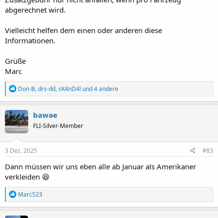
abgerechnet wird.
Vielleicht helfen dem einen oder anderen diese
Informationen.
Grüße
Marc
R
Don-B
,
drs-dd
,
sK4nD4l
und 4 andere
e
a
k
bawae
t
FLI-Silver-Member
i
o
n
e
3 Dez. 2025
#83
n
:
Dann müssen wir uns eben alle ab Januar als Amerikaner
verkleiden 😆
R
Marc523
e
a
k