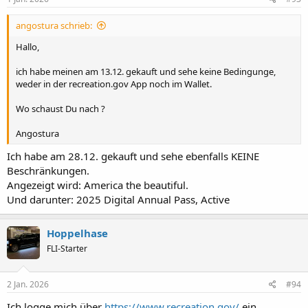
U.S. State- or Territory-Issued Driver's License or State
ID
angostura schrieb:
U.S. Passport (book or card)
Permanent Resident Card ("Green Card")
Hallo,
ich habe meinen am 13.12. gekauft und sehe keine Bedingunge,
Wie ist das bei euch?
weder in der recreation.gov App noch im Wallet.
Wo schaust Du nach ?
Angostura
Ich habe am 28.12. gekauft und sehe ebenfalls KEINE
Beschränkungen.
Angezeigt wird: America the beautiful.
Und darunter: 2025 Digital Annual Pass, Active
Hoppelhase
FLI-Starter
2 Jan. 2026
#94
Ich logge mich über
https://www.recreation.gov/
ein.