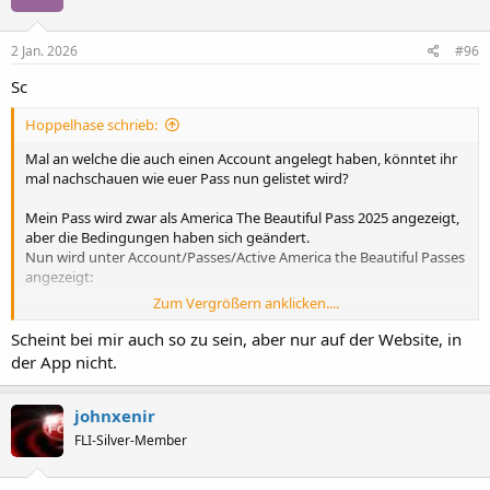
o
n
e
2 Jan. 2026
#96
n
:
Sc
Hoppelhase schrieb:
Mal an welche die auch einen Account angelegt haben, könntet ihr
mal nachschauen wie euer Pass nun gelistet wird?
Mein Pass wird zwar als America The Beautiful Pass 2025 angezeigt,
aber die Bedingungen haben sich geändert.
Nun wird unter Account/Passes/Active America the Beautiful Passes
angezeigt:
Zum Vergrößern anklicken....
Need to Know​
Scheint bei mir auch so zu sein, aber nur auf der Website, in
How to Use Your
Resident
Annual Pass​
der App nicht.
Regardless of format, the pass can only be used by one
johnxenir
person (the pass holder) who must be present with one of
FLI-Silver-Member
the following forms of photo identification each time the
pass is used:
U.S. State- or Territory-Issued Driver's License or State