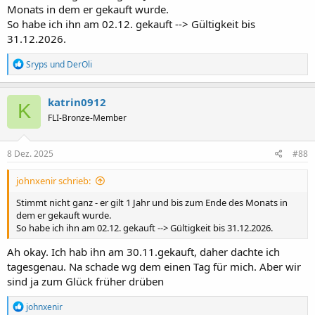
Monats in dem er gekauft wurde.
So habe ich ihn am 02.12. gekauft --> Gültigkeit bis
31.12.2026.
R
Sryps
und
DerOli
e
a
k
katrin0912
K
t
FLI-Bronze-Member
i
o
n
e
8 Dez. 2025
#88
n
:
johnxenir schrieb:
Stimmt nicht ganz - er gilt 1 Jahr und bis zum Ende des Monats in
dem er gekauft wurde.
So habe ich ihn am 02.12. gekauft --> Gültigkeit bis 31.12.2026.
Ah okay. Ich hab ihn am 30.11.gekauft, daher dachte ich
tagesgenau. Na schade wg dem einen Tag für mich. Aber wir
sind ja zum Glück früher drüben
R
johnxenir