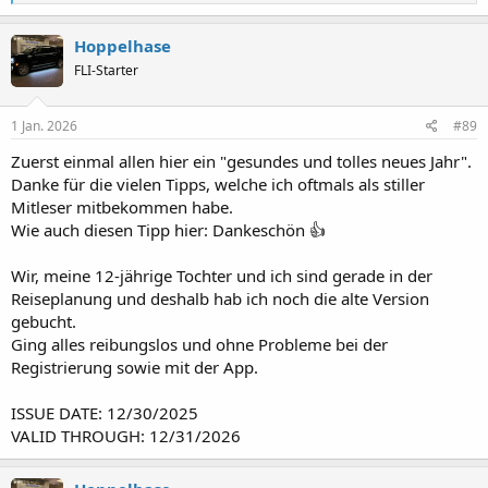
e
a
k
Hoppelhase
t
FLI-Starter
i
o
n
e
1 Jan. 2026
#89
n
:
Zuerst einmal allen hier ein "gesundes und tolles neues Jahr".
Danke für die vielen Tipps, welche ich oftmals als stiller
Mitleser mitbekommen habe.
Wie auch diesen Tipp hier: Dankeschön 👍
Wir, meine 12-jährige Tochter und ich sind gerade in der
Reiseplanung und deshalb hab ich noch die alte Version
gebucht.
Ging alles reibungslos und ohne Probleme bei der
Registrierung sowie mit der App.
ISSUE DATE: 12/30/2025
VALID THROUGH: 12/31/2026