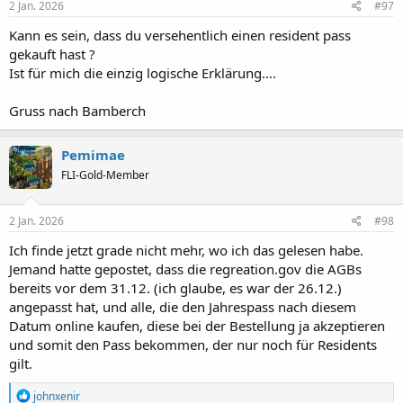
2 Jan. 2026
#97
ID
U.S. Passport (book or card)
Kann es sein, dass du versehentlich einen resident pass
Permanent Resident Card ("Green Card")
gekauft hast ?
Ist für mich die einzig logische Erklärung....
Wie ist das bei euch?
Gruss nach Bamberch
Pemimae
FLI-Gold-Member
2 Jan. 2026
#98
Ich finde jetzt grade nicht mehr, wo ich das gelesen habe.
Jemand hatte gepostet, dass die regreation.gov die AGBs
bereits vor dem 31.12. (ich glaube, es war der 26.12.)
angepasst hat, und alle, die den Jahrespass nach diesem
Datum online kaufen, diese bei der Bestellung ja akzeptieren
und somit den Pass bekommen, der nur noch für Residents
gilt.
R
johnxenir