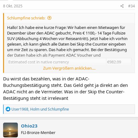
8 Okt. 2025
#34
Schlumpfine schrieb:
Hallo! Ich habe eine kurze Frage: Wir haben einen Mietwagen für
Dezember über den ADAC gebucht, Preis € 1100,- 14 Tage Fullsize
SUV (Abbuchung 4 Wochen vor Reiseantritt). Jetzt habe ich vorhin
gelesen, ich kann gleich alle Daten bei Skip the Counter eingeben
um mir Zeit zu sparen. Das habe ich gemacht. Bei der Bestätigung
der Daten habe ich als Payment ADAC Voucher und
Estimated cost in native currency
€982.09
Zum Vergrößern anklicken....
stehen.
Du wirst das bezahlen, was in der ADAC-
Ich nehme an das hängt damit der Kursschwankung von der
Buchungsbestätigung steht. Das Geld geht ja direkt an den
Buchung (im März) und jetzt zusammen.
Aber welchen Betrag zahle ich jetzt?
ADAC nicht an de Vermieter. Was in der Skip the Counter-
Bestätigung steht ist irrelevant
R
User1968
,
Holm
und
Schlumpfine
e
a
k
Ohio23
t
FLI-Bronze-Member
i