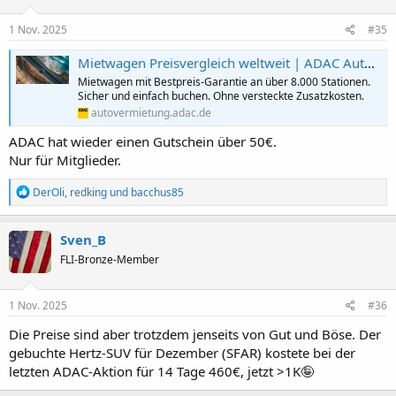
o
n
e
1 Nov. 2025
#35
n
:
Mietwagen Preisvergleich weltweit | ADAC Autovermietung
Mietwagen mit Bestpreis-Garantie an über 8.000 Stationen.
Sicher und einfach buchen. Ohne versteckte Zusatzkosten.
autovermietung.adac.de
ADAC hat wieder einen Gutschein über 50€.
Nur für Mitglieder.
R
DerOli
,
redking
und
bacchus85
e
a
k
Sven_B
t
FLI-Bronze-Member
i
o
n
e
1 Nov. 2025
#36
n
:
Die Preise sind aber trotzdem jenseits von Gut und Böse. Der
gebuchte Hertz-SUV für Dezember (SFAR) kostete bei der
letzten ADAC-Aktion für 14 Tage 460€, jetzt >1K🤪