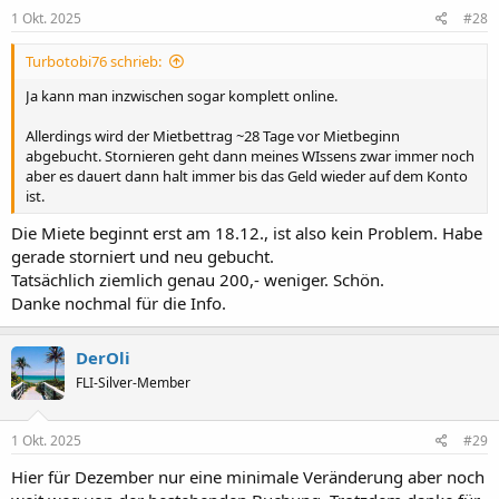
e
1 Okt. 2025
#28
n
:
Turbotobi76 schrieb:
Ja kann man inzwischen sogar komplett online.
Allerdings wird der Mietbettrag ~28 Tage vor Mietbeginn
abgebucht. Stornieren geht dann meines WIssens zwar immer noch
aber es dauert dann halt immer bis das Geld wieder auf dem Konto
ist.
Die Miete beginnt erst am 18.12., ist also kein Problem. Habe
gerade storniert und neu gebucht.
Tatsächlich ziemlich genau 200,- weniger. Schön.
Danke nochmal für die Info.
DerOli
FLI-Silver-Member
1 Okt. 2025
#29
Hier für Dezember nur eine minimale Veränderung aber noch