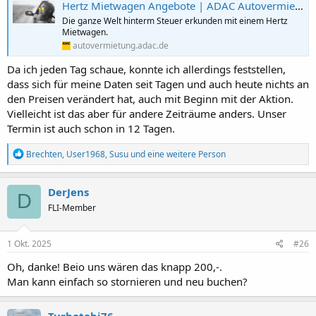
Hertz Mietwagen Angebote | ADAC Autovermietung
Die ganze Welt hinterm Steuer erkunden mit einem Hertz
Mietwagen.
autovermietung.adac.de
Da ich jeden Tag schaue, konnte ich allerdings feststellen,
dass sich für meine Daten seit Tagen und auch heute nichts an
den Preisen verändert hat, auch mit Beginn mit der Aktion.
Vielleicht ist das aber für andere Zeiträume anders. Unser
Termin ist auch schon in 12 Tagen.
R
Brechten
,
User1968
,
Susu
und eine weitere Person
e
a
k
DerJens
D
t
FLI-Member
i
o
n
e
1 Okt. 2025
#26
n
:
Oh, danke! Beio uns wären das knapp 200,-.
Man kann einfach so stornieren und neu buchen?