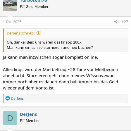
Turbotobi76
FLI-Gold-Member
1 Okt. 2025
#27
DerJens schrieb:
Oh, danke! Beio uns wären das knapp 200,-.
Man kann einfach so stornieren und neu buchen?
Ja kann man inzwischen sogar komplett online.
Allerdings wird der Mietbettrag ~28 Tage vor Mietbeginn
abgebucht. Stornieren geht dann meines WIssens zwar
immer noch aber es dauert dann halt immer bis das Geld
wieder auf dem Konto ist.
R
DerJens
e
a
k
DerJens
D
t
FLI-Member
i
o
n