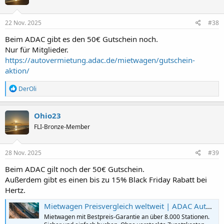
o
n
e
22 Nov. 2025
#38
n
:
Beim ADAC gibt es den 50€ Gutschein noch.
Nur für Mitglieder.
https://autovermietung.adac.de/mietwagen/gutschein-
aktion/
R
DerOli
e
a
k
Ohio23
t
FLI-Bronze-Member
i
o
n
e
28 Nov. 2025
#39
n
:
Beim ADAC gilt noch der 50€ Gutschein.
Außerdem gibt es einen bis zu 15% Black Friday Rabatt bei
Hertz.
Mietwagen Preisvergleich weltweit | ADAC Autovermietung
Mietwagen mit Bestpreis-Garantie an über 8.000 Stationen.