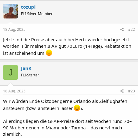
k
tozupi
t
FLI-Silver-Member
i
o
n
e
18 Aug. 2025
#22
n
:
Jetzt sind die Preise aber auch bei Hertz wieder hochgesetzt
worden. Für meinen IFAR gut 70Euro (14Tage). Rabattaktion
ist anscheinend um
JanK
J
FLI-Starter
18 Aug. 2025
#23
Wir würden Ende Oktober gerne Orlando als Zielflughafen
ansteuern (bzw. ansteuern lassen
).
Allerdings liegen die GFAR-Preise dort seit Wochen rund 70–
90 % über denen in Miami oder Tampa – das nervt mich
ziemlich.