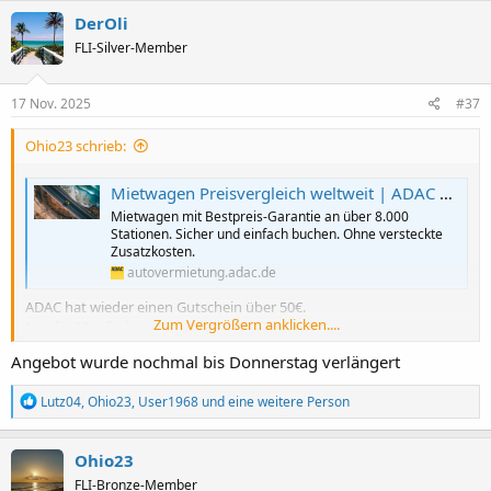
DerOli
FLI-Silver-Member
17 Nov. 2025
#37
Ohio23 schrieb:
Mietwagen Preisvergleich weltweit | ADAC Autovermietung
Mietwagen mit Bestpreis-Garantie an über 8.000
Stationen. Sicher und einfach buchen. Ohne versteckte
Zusatzkosten.
autovermietung.adac.de
ADAC hat wieder einen Gutschein über 50€.
Zum Vergrößern anklicken....
Nur für Mitglieder.
Angebot wurde nochmal bis Donnerstag verlängert
R
Lutz04
,
Ohio23
,
User1968
und eine weitere Person
e
a
k
Ohio23
t
FLI-Bronze-Member
i