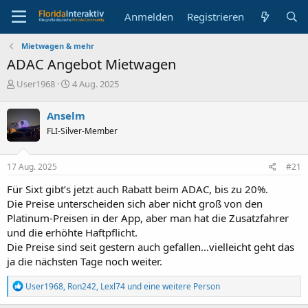
Anmelden
Registrieren
Mietwagen & mehr
ADAC Angebot Mietwagen
E
E
User1968
4 Aug. 2025
r
r
s
s
Anselm
t
t
FLI-Silver-Member
e
e
l
l
l
l
17 Aug. 2025
#21
e
t
r
a
Für Sixt gibt’s jetzt auch Rabatt beim ADAC, bis zu 20%.
m
Die Preise unterscheiden sich aber nicht groß von den
Platinum-Preisen in der App, aber man hat die Zusatzfahrer
und die erhöhte Haftpflicht.
Die Preise sind seit gestern auch gefallen…vielleicht geht das
ja die nächsten Tage noch weiter.
R
User1968
,
Ron242
,
Lexl74
und eine weitere Person
e
a