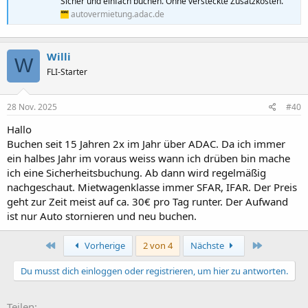
Sicher und einfach buchen. Ohne versteckte Zusatzkosten.
autovermietung.adac.de
Willi
W
FLI-Starter
28 Nov. 2025
#40
Hallo
Buchen seit 15 Jahren 2x im Jahr über ADAC. Da ich immer
ein halbes Jahr im voraus weiss wann ich drüben bin mache
ich eine Sicherheitsbuchung. Ab dann wird regelmäßig
nachgeschaut. Mietwagenklasse immer SFAR, IFAR. Der Preis
geht zur Zeit meist auf ca. 30€ pro Tag runter. Der Aufwand
ist nur Auto stornieren und neu buchen.
Erste
Letzte
Vorherige
2 von 4
Nächste
Du musst dich einloggen oder registrieren, um hier zu antworten.
Teilen: