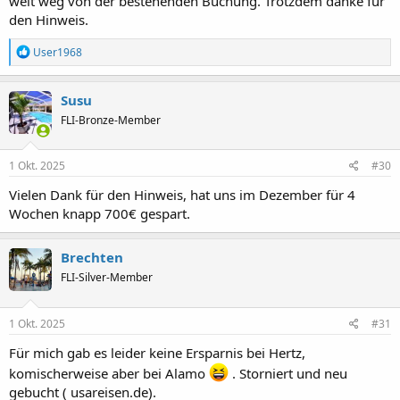
weit weg von der bestehenden Buchung. Trotzdem danke für
den Hinweis.
R
User1968
e
a
k
Susu
t
FLI-Bronze-Member
i
o
n
e
1 Okt. 2025
#30
n
:
Vielen Dank für den Hinweis, hat uns im Dezember für 4
Wochen knapp 700€ gespart.
Brechten
FLI-Silver-Member
1 Okt. 2025
#31
Für mich gab es leider keine Ersparnis bei Hertz,
komischerweise aber bei Alamo
. Storniert und neu
gebucht ( usareisen.de).