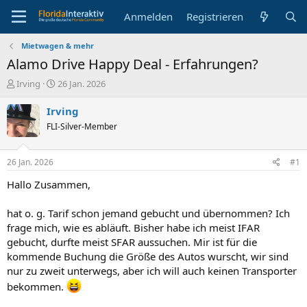
Anmelden
Registrieren
Mietwagen & mehr
Alamo Drive Happy Deal - Erfahrungen?
E
E
Irving
26 Jan. 2026
r
r
s
s
Irving
t
t
FLI-Silver-Member
e
e
l
l
l
l
26 Jan. 2026
#1
e
t
r
a
Hallo Zusammen,
m
hat o. g. Tarif schon jemand gebucht und übernommen? Ich
frage mich, wie es abläuft. Bisher habe ich meist IFAR
gebucht, durfte meist SFAR aussuchen. Mir ist für die
kommende Buchung die Größe des Autos wurscht, wir sind
nur zu zweit unterwegs, aber ich will auch keinen Transporter
bekommen.