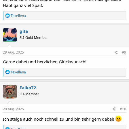
Habt ganz viel Spaß.
R
Texellena
e
a
k
gila
t
FLI-Gold-Member
i
o
n
e
29 Aug. 2025
#9
n
:
Gerne dabei und herzlichen Glückwunsch!
R
Texellena
e
a
k
Falko72
t
FLI-Member
i
o
n
e
29 Aug. 2025
#10
n
:
Ich steige auch noch schnell zu und bin sehr gern dabei!
R