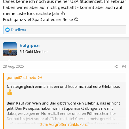
Canes kenne ich noch aus meiner USA Studienzeit. Im Februar
haben wir es aber auf nicht geschafft - kommt aber auch auf
meine Liste fürs nächste Jahr 👍
Euch ganz viel Spaß auf eurer Reise 😊
R
Texellena
e
a
k
holgipezi
t
FLI-Gold-Member
i
o
n
e
28 Aug. 2025
#4
n
:
gumpi67 schrieb:
Ich steige gleich einmal mit ein und freue mich auf eure Erlebnisse.
Beim Kauf von Wein und Bier gibt's wohl kein Erlebnis, das es nicht
gibt. Den Reisepass haben wir im Supermarkt übrigens nie mit
dabei, wir zeigen im Normalfall immer unseren Führerschein her.
Der hat bis jetzt sogar als ID beim Hotel-Checkin meist gereicht.
Dafür wurden wir schon mehrfach beim Alkoholkauf nach unserer
Zum Vergrößern anklicken....