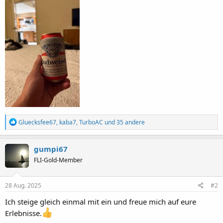
R
Gluecksfee67
,
kaba7
,
TurboAC
und 35 andere
e
a
k
gumpi67
t
FLI-Gold-Member
i
o
n
e
28 Aug. 2025
#2
n
:
Ich steige gleich einmal mit ein und freue mich auf eure
Erlebnisse.