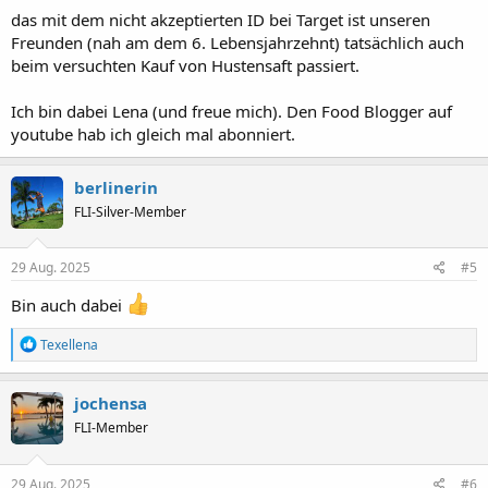
ID gefragt, obwohl wir das zarte Alter von 21 (sichtbar) schon längst
das mit dem nicht akzeptierten ID bei Target ist unseren
mehr als verdoppelt haben.
Freunden (nah am dem 6. Lebensjahrzehnt) tatsächlich auch
beim versuchten Kauf von Hustensaft passiert.
Ich bin dabei Lena (und freue mich). Den Food Blogger auf
youtube hab ich gleich mal abonniert.
berlinerin
FLI-Silver-Member
29 Aug. 2025
#5
Bin auch dabei
R
Texellena
e
a
k
jochensa
t
FLI-Member
i
o
n
e
29 Aug. 2025
#6