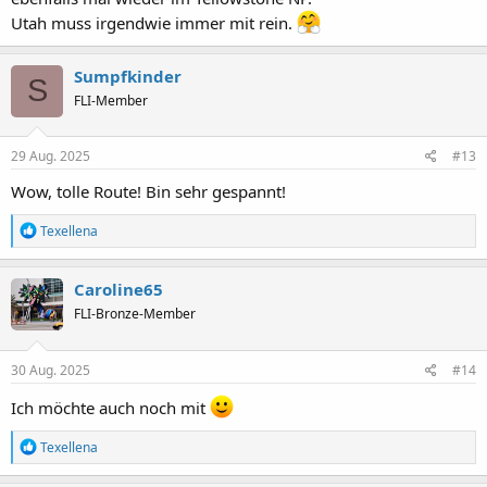
Utah muss irgendwie immer mit rein.
Sumpfkinder
S
FLI-Member
29 Aug. 2025
#13
Wow, tolle Route! Bin sehr gespannt!
R
Texellena
e
a
k
Caroline65
t
FLI-Bronze-Member
i
o
n
e
30 Aug. 2025
#14
n
:
Ich möchte auch noch mit
R
Texellena
e
a