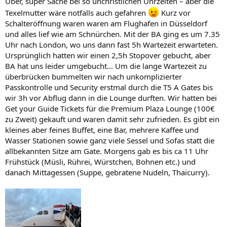
Uber, super Sache bei so unchristlichen Uhrzeiten – aber die
Texelmutter wäre notfalls auch gefahren
Kurz vor
Schalteröffnung waren waren am Flughafen in Düsseldorf
und alles lief wie am Schnürchen. Mit der BA ging es um 7.35
Uhr nach London, wo uns dann fast 5h Wartezeit erwarteten.
Ursprünglich hatten wir einen 2,5h Stopover gebucht, aber
BA hat uns leider umgebucht… Um die lange Wartezeit zu
überbrücken bummelten wir nach unkomplizierter
Passkontrolle und Security erstmal durch die T5 A Gates bis
wir 3h vor Abflug dann in die Lounge durften. Wir hatten bei
Get your Guide Tickets für die Premium Plaza Lounge (100€
zu Zweit) gekauft und waren damit sehr zufrieden. Es gibt ein
kleines aber feines Buffet, eine Bar, mehrere Kaffee und
Wasser Stationen sowie ganz viele Sessel und Sofas statt die
allbekannten Sitze am Gate. Morgens gab es bis ca 11 Uhr
Frühstück (Müsli, Rührei, Würstchen, Bohnen etc.) und
danach Mittagessen (Suppe, gebratene Nudeln, Thaicurry).