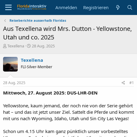
Anmelden
Registrieren
Reiseberichte ausserhalb Floridas
Aus Texellena wird Mrs. Dutton - Yellowstone,
Utah und co. 2025
E
E
Texellena
28 Aug. 2025
r
r
s
s
Texellena
t
t
FLI-Silver-Member
e
e
l
l
l
l
28 Aug. 2025
#1
e
t
r
a
Mittwoch, 27. August 2025: DUS-LHR-DEN
m
Yellowstone, kaum jemand, der noch nie von der Serie gehört
hat – und das ist jetzt unser Ziel. Sattelt die Pferde und kommt
mit uns nach Wyoming, Idaho, Utah und Sin City Las Vegas!
Schon um 4.15 Uhr kam ganz pünktlich unser vorbestelltes