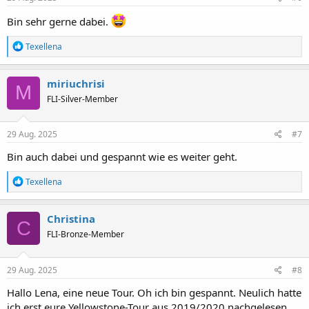
n
:
Bin sehr gerne dabei.
R
Texellena
e
a
k
miriuchrisi
M
t
FLI-Silver-Member
i
o
n
e
29 Aug. 2025
#7
n
:
Bin auch dabei und gespannt wie es weiter geht.
R
Texellena
e
a
k
Christina
C
t
FLI-Bronze-Member
i
o
n
e
29 Aug. 2025
#8
n
:
Hallo Lena, eine neue Tour. Oh ich bin gespannt. Neulich hatte
ich erst eure Yellowstone-Tour aus 2019/2020 nachgelesen.