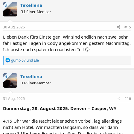
k
Texellena
OP
t
FLI-Silver-Member
i
o
n
e
30 Aug. 2025
#15
n
:
Lieben Dank fürs Einsteigen! Wir sind endlich nach zwei sehr
fahrlastigen Tagen in Cody angekommen gestern Nachmittag.
Ich poste euch später den nächsten Teil 🙂
R
gumpi67
und
Ele
e
a
k
Texellena
OP
t
FLI-Silver-Member
i
o
n
e
31 Aug. 2025
#16
n
:
Donnerstag, 28. August 2025: Denver – Casper, WY
4.15 Uhr war die Nacht leider schon vorbei, lag allerdings
nicht am Hotel. Wir machten langsam, so dass wir dann
gegen 8 Uhr beim Frühstück saßen. Das Frühstück war für