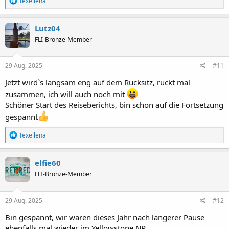
Texellena
e
a
k
Lutz04
t
FLI-Bronze-Member
i
o
n
e
29 Aug. 2025
#11
n
:
Jetzt wird`s langsam eng auf dem Rücksitz, rückt mal
zusammen, ich will auch noch mit
Schöner Start des Reiseberichts, bin schon auf die Fortsetzung
gespannt
R
Texellena
e
a
k
elfie60
t
FLI-Bronze-Member
i
o
n
e
29 Aug. 2025
#12
n
:
Bin gespannt, wir waren dieses Jahr nach längerer Pause
ebenfalls mal wieder im Yellowstone NP.