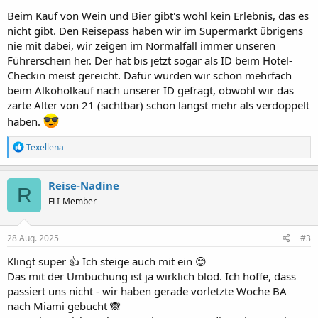
Beim Kauf von Wein und Bier gibt's wohl kein Erlebnis, das es
nicht gibt. Den Reisepass haben wir im Supermarkt übrigens
nie mit dabei, wir zeigen im Normalfall immer unseren
Führerschein her. Der hat bis jetzt sogar als ID beim Hotel-
Checkin meist gereicht. Dafür wurden wir schon mehrfach
beim Alkoholkauf nach unserer ID gefragt, obwohl wir das
zarte Alter von 21 (sichtbar) schon längst mehr als verdoppelt
haben.
R
Texellena
e
a
k
Reise-Nadine
R
t
FLI-Member
i
o
n
e
28 Aug. 2025
#3
n
:
Klingt super 👍 Ich steige auch mit ein 😊
Das mit der Umbuchung ist ja wirklich blöd. Ich hoffe, dass
passiert uns nicht - wir haben gerade vorletzte Woche BA
nach Miami gebucht 🙈