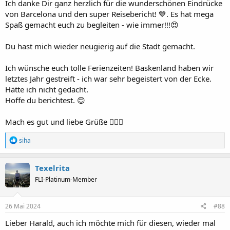
Ich danke Dir ganz herzlich für die wunderschönen Eindrücke
von Barcelona und den super Reisebericht! 💙. Es hat mega
Spaß gemacht euch zu begleiten - wie immer!!!😍
Du hast mich wieder neugierig auf die Stadt gemacht.
Ich wünsche euch tolle Ferienzeiten! Baskenland haben wir
letztes Jahr gestreift - ich war sehr begeistert von der Ecke.
Hätte ich nicht gedacht.
Hoffe du berichtest. 😊
Mach es gut und liebe Grüße 🙋🏻‍♀️
R
siha
e
a
k
Texelrita
t
FLI-Platinum-Member
i
o
n
e
26 Mai 2024
#88
n
:
Lieber Harald, auch ich möchte mich für diesen, wieder mal