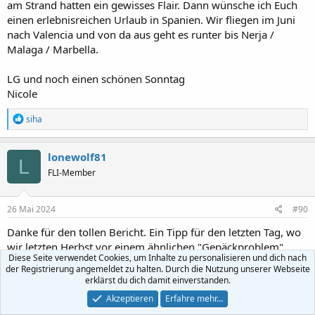
am Strand hatten ein gewisses Flair. Dann wünsche ich Euch
einen erlebnisreichen Urlaub in Spanien. Wir fliegen im Juni
nach Valencia und von da aus geht es runter bis Nerja /
Malaga / Marbella.
LG und noch einen schönen Sonntag
Nicole
R
siha
e
a
k
lonewolf81
L
t
FLI-Member
i
o
n
e
26 Mai 2024
#90
n
:
Danke für den tollen Bericht. Ein Tipp für den letzten Tag, wo
wir letzten Herbst vor einem ähnlichen "Gepäckproblem"
Diese Seite verwendet Cookies, um Inhalte zu personalisieren und dich nach
standen. Barcelona ist eine der Städte in denen LUGGIt aktiv
der Registrierung angemeldet zu halten. Durch die Nutzung unserer Webseite
ist. Das ist ein Service, bei dem ein Fahrer das Gepäck bei Dir
erklärst du dich damit einverstanden.
zuhause in der Wohnung/Hotel abholt, es den Tag über
Akzeptieren
Erfahre mehr…
aufbewahrt und es dir dann wieder an den Flughafen bringt.