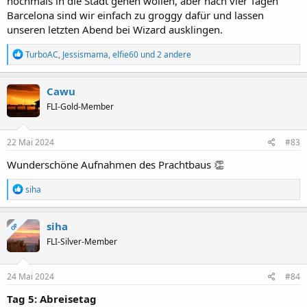
nochmals in die Stadt gehen wollen, aber nach vier Tagen
Barcelona sind wir einfach zu groggy dafür und lassen
unseren letzten Abend bei Wizard ausklingen.
R
TurboAC
,
Jessismama
,
elfie60
und 2 andere
e
a
k
Cawu
t
FLI-Gold-Member
i
o
n
e
22 Mai 2024
#83
n
:
Wunderschöne Aufnahmen des Prachtbaus 👏
R
siha
e
a
k
siha
OP
t
FLI-Silver-Member
i
o
n
e
24 Mai 2024
#84
n
:
Tag 5: Abreisetag