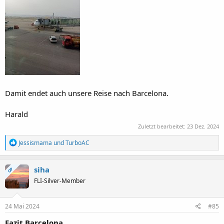
Damit endet auch unsere Reise nach Barcelona.
Harald
Zuletzt bearbeitet:
23 Dez. 2024
R
Jessismama
und
TurboAC
e
a
k
siha
OP
t
FLI-Silver-Member
i
o
n
e
24 Mai 2024
#85
n
:
Fazit Barcelona