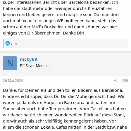
super interessanen Bericht über Barcelona bedanken. Ich
habe die Stadt mehr oder weniger durchs Kreuzfahren
kennen und lieben gelernt und mag sie sehr. Da man dort
auchmal fix auf ein langes WE hinfliegen kann, steht das
schon auf der MuTo Bucketlist und dann können wir hier
einiges von Dir übernehmen. Danke Dir!
R
siha
e
a
k
nicky69
N
t
FLI-Silver-Member
i
o
n
e
26 Mai 2024
#89
n
:
Danke, für Deinen RB und den tollen Bildern aus Barcelona.
Finde es echt super, dass Du Dir die Mühe gemacht hast. Wir
waren ja damals im August in Barcelona und hatten nur
Sonne aber auch hohe Temperaturen. Vom Castell aus hatten
wir daher natürlich einen wundervollen Blick auf diese Stadt,
die wir auch als sehr vielfältig kennengelernt haben. Vor
allem die schönen Lokale, Cafes mitten in der Stadt bzw. nahe