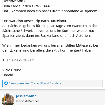
Eintritte: 500 €
Hola Card für den ÖPNV: 144 €
Dazu kommen noch ein paar Euro für spontane Ausgaben:
Das war also unser Trip nach Barcelona.
Als nächstes geht es für ein paar Tage zum Wandern in die
Sächsische Schweiz, bevor es uns im Sommer wieder nach
Spanien zieht, dann ins Baskenland und nach Asturien.
Wie immer bedanken wir uns bei allen stillen Mitlesern, bei
den „Likern“ und bei allen, die aktiv kommentiert haben.
Allen eine gute Zeit!
Viele Grüße
Harald
R
Cawu
,
president
,
TorbenKL
und 5 andere
e
a
k
Jessismama
t
FLI-Gold-Member
i