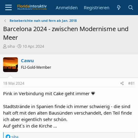
Anmelden
Registrieren
Reiseberichte nah und fern ab Jan. 2018
Barcelona 2024 - zwischen Modernisme und
Meer
E
E
siha
10 Apr. 2024
r
r
s
s
Cawu
t
t
FLI-Gold-Member
e
e
l
l
l
l
18 Mai 2024
#81
e
t
r
a
Pink in Verbindung mit Cake geht immer 💗
m
Stadtstrände in Spanien finde ich immer schwierig - die sind
halt oft mit den alten Bausünden verschandelt, den Teil finde
ich aber eigentlich sehr schön.
Auf geht´s in die Kirche ...
R
siha