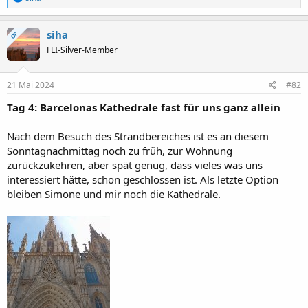
e
a
k
siha
OP
t
FLI-Silver-Member
i
o
n
e
21 Mai 2024
#82
n
:
Tag 4: Barcelonas Kathedrale fast für uns ganz allein
Nach dem Besuch des Strandbereiches ist es an diesem
Sonntagnachmittag noch zu früh, zur Wohnung
zurückzukehren, aber spät genug, dass vieles was uns
interessiert hätte, schon geschlossen ist. Als letzte Option
bleiben Simone und mir noch die Kathedrale.