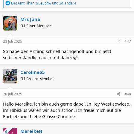
R
DasAmt
,
ilhan
,
SueSchw
und 24 andere
e
a
k
Mrs Julia
t
FLI-Silver-Member
i
o
n
e
28 Juli 2025
#47
n
:
So habe den Anfang schnell nachgeholt und bin jetzt
selbstverständlich auch mit dabei 😀
Caroline65
FLI-Bronze-Member
28 Juli 2025
#48
Hallo Mareike, ich bin auch gerne dabei. In Key West sowieso,
im Hibiskus waren wir auch schon. Ich freue mich auf die
Fortsetzung! Liebe Grüsse Caroline
MareikeH
OP