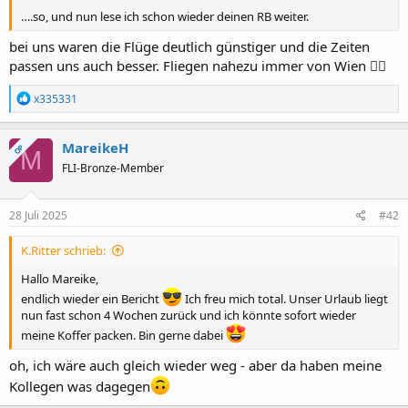
….so, und nun lese ich schon wieder deinen RB weiter.
bei uns waren die Flüge deutlich günstiger und die Zeiten
passen uns auch besser. Fliegen nahezu immer von Wien 🤷‍♀️
R
x335331
e
a
k
MareikeH
OP
M
t
FLI-Bronze-Member
i
o
n
e
28 Juli 2025
#42
n
:
K.Ritter schrieb:
Hallo Mareike,
endlich wieder ein Bericht
Ich freu mich total. Unser Urlaub liegt
nun fast schon 4 Wochen zurück und ich könnte sofort wieder
meine Koffer packen. Bin gerne dabei
oh, ich wäre auch gleich wieder weg - aber da haben meine
Kollegen was dagegen