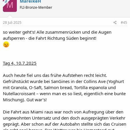
MareikeH
OP
M
t
FLI-Bronze-Member
i
o
n
e
28 Juli 2025
#45
n
:
so weiter geht's! Alle zusammenrücken und die Augen
aufsperren - die Fahrt Richtung Süden beginnt!
Tag 4, 10.7.2025
Auch heute fiel uns das frühe Aufstehen recht leicht.
Gefrühstückt wurde bei SanGines in der Collins Ave (Yoghurt
mit Granola, O-Saft, Salmon bread, Tortilla espanola und
Nutellacroissant – wenn man es so liest, eigentlich eine bunte
Mischung). Gut war’s!
Die Fahrt aus Miami raus war noch von Aufregung über den
ungewohnten Untersatz und den doch ausgeprägten Verkehr
geprägt. Aber schon auf der Autobahn stellte sich das Cruisen
als echt cool heraus. Das Wetter war bis Homestead gut,