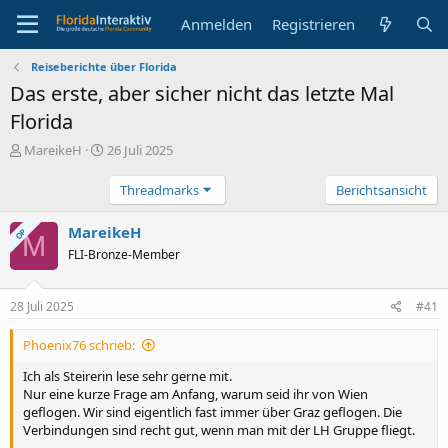
Anmelden
Registrieren
Reiseberichte über Florida
Das erste, aber sicher nicht das letzte Mal
Florida
E
E
MareikeH
26 Juli 2025
r
r
s
s
Threadmarks
Berichtsansicht
t
t
e
e
MareikeH
OP
M
l
l
FLI-Bronze-Member
l
l
e
t
r
a
28 Juli 2025
#41
m
Phoenix76 schrieb:
Ich als Steirerin lese sehr gerne mit.
Nur eine kurze Frage am Anfang, warum seid ihr von Wien
geflogen. Wir sind eigentlich fast immer über Graz geflogen. Die
Verbindungen sind recht gut, wenn man mit der LH Gruppe fliegt.