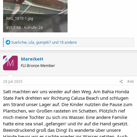
IMG_1870-1.jpg
455,5 KB · Aufrufe: 24
R
SueSchw
,
Lila
,
gumpi67
und 18 andere
e
a
k
MareikeH
OP
M
t
FLI-Bronze-Member
i
o
n
e
28 Juli 2025
#46
n
:
Satt machten wir uns wieder auf den Weg. Am Bahia Honda
State Park drehten wir Richtung Calusa Beach und schlugen
am Strand unser Lager auf. Die Kinder nutzten die Pause zum
Plantschen, wir Großen rasteten im Schatten. Plötzlich rief
mich meine Tochter zu sich ins Wasser. Eine andere Familie
hatte eine sea snail ‚gefangen‘ und ihr auf die Hand gesetzt.
Beeindruckend groß das Ding! Es wanderte über unsere
Hände bevor wir es sachte wieder ins Wasser setzten. Auch