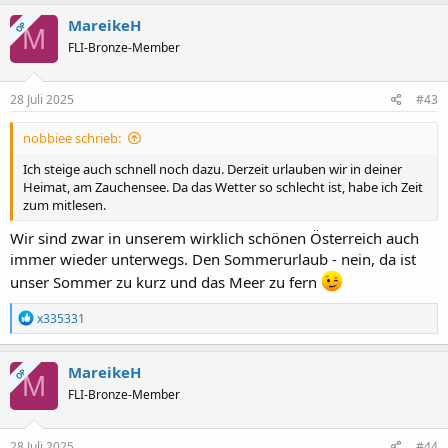
MareikeH
OP
M
FLI-Bronze-Member
28 Juli 2025
#43
nobbiee schrieb:
Ich steige auch schnell noch dazu. Derzeit urlauben wir in deiner
Heimat, am Zauchensee. Da das Wetter so schlecht ist, habe ich Zeit
zum mitlesen.
Wir sind zwar in unserem wirklich schönen Österreich auch
immer wieder unterwegs. Den Sommerurlaub - nein, da ist
unser Sommer zu kurz und das Meer zu fern
R
x335331
e
a
k
MareikeH
OP
M
t
FLI-Bronze-Member
i
o
n
e
28 Juli 2025
#44