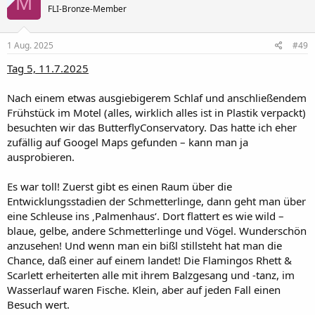
M
FLI-Bronze-Member
1 Aug. 2025
#49
Tag 5, 11.7.2025
Nach einem etwas ausgiebigerem Schlaf und anschließendem
Frühstück im Motel (alles, wirklich alles ist in Plastik verpackt)
besuchten wir das ButterflyConservatory. Das hatte ich eher
zufällig auf Googel Maps gefunden – kann man ja
ausprobieren.
Es war toll! Zuerst gibt es einen Raum über die
Entwicklungsstadien der Schmetterlinge, dann geht man über
eine Schleuse ins ‚Palmenhaus‘. Dort flattert es wie wild –
blaue, gelbe, andere Schmetterlinge und Vögel. Wunderschön
anzusehen! Und wenn man ein bißl stillsteht hat man die
Chance, daß einer auf einem landet! Die Flamingos Rhett &
Scarlett erheiterten alle mit ihrem Balzgesang und -tanz, im
Wasserlauf waren Fische. Klein, aber auf jeden Fall einen
Besuch wert.