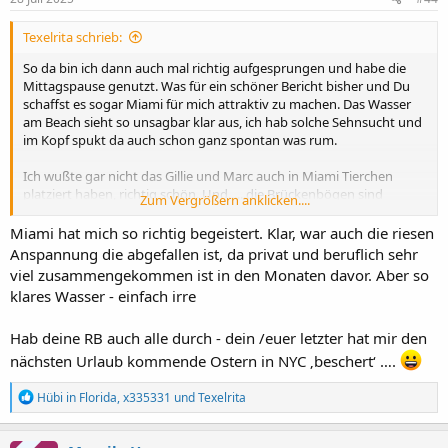
n
:
Texelrita schrieb:
So da bin ich dann auch mal richtig aufgesprungen und habe die
Mittagspause genutzt. Was für ein schöner Bericht bisher und Du
schaffst es sogar Miami für mich attraktiv zu machen. Das Wasser
am Beach sieht so unsagbar klar aus, ich hab solche Sehnsucht und
im Kopf spukt da auch schon ganz spontan was rum.
Ich wußte gar nicht das Gillie und Marc auch in Miami Tierchen
platziert haben, richtig schön. Und......die Brückenbögen sind
Zum Vergrößern anklicken....
installiert, bei uns lagen die da rum und wir haben gerätselt, was
das wohl wird.
Miami hat mich so richtig begeistert. Klar, war auch die riesen
Anspannung die abgefallen ist, da privat und beruflich sehr
viel zusammengekommen ist in den Monaten davor. Aber so
klares Wasser - einfach irre
Hab deine RB auch alle durch - dein /euer letzter hat mir den
nächsten Urlaub kommende Ostern in NYC ‚beschert‘ ….
R
Hübi in Florida
,
x335331
und
Texelrita
e
a
k