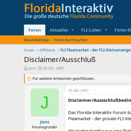
Foren
Aktuelles
FLI-Listen
Foren-R
Neue Beiträge
Foren durchsuchen
Foren
Offshore
FLI Fleamarket - der FLI-Kleinanzei
Disclaimer/Ausschluß
E
E
Jens
20 Okt. 2007
r
r
s
Für weitere Antworten geschlossen.
s
t
t
e
e
20 Okt. 2007
l
l
J
l
l
Disclaimer/Aussschlußbedin
e
t
r
a
Das Florida-Interaktiv Forum b
m
Fleamarket - der private FLI-K
Jens
Forumsgründer
Wir bieten hierfür nur eine Pl