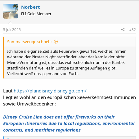
k
Norbert
t
FLI-Gold-Member
i
o
n
e
5 Juli 2025
#82
n
:
Sommarsverige schrieb:
Ich habe die ganze Zeit aufs Feuerwerk gewartet, welches immer
während der Pirates Night stattfindet, aber das kam leider nicht.
Meine Vermutung ist, dass das wahrscheinlich nur in der Karibik
stattfinden darf, weil es in Europa zu strenge Auflagen gibt?
Vielleicht weiß das ja jemand von Euch...
Laut
https://plandisney.disney.go.com/
liegt es wohl an den europäischen Seeverkehrsbestimmungen
sowie Umweltbedenken:
Disney Cruise Line does not offer fireworks on their
European itineraries due to local regulations, environmental
concerns, and maritime regulations