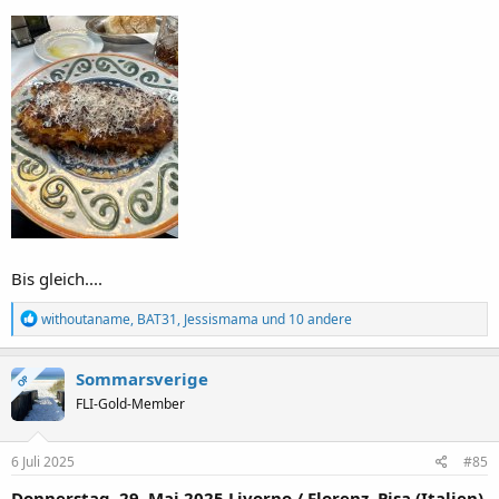
Bis gleich....
R
withoutaname
,
BAT31
,
Jessismama
und 10 andere
e
a
k
Sommarsverige
OP
t
FLI-Gold-Member
i
o
n
e
6 Juli 2025
#85
n
:
Donnerstag, 29. Mai 2025 Livorno / Florenz, Pisa (Italien),