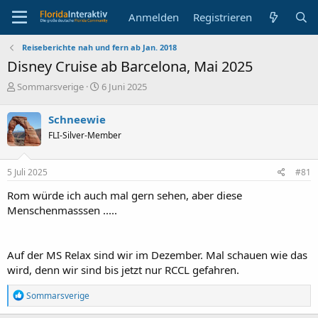
Anmelden
Registrieren
Reiseberichte nah und fern ab Jan. 2018
Disney Cruise ab Barcelona, Mai 2025
E
E
Sommarsverige
6 Juni 2025
r
r
s
s
Schneewie
t
t
FLI-Silver-Member
e
e
l
l
l
l
5 Juli 2025
#81
e
t
r
a
Rom würde ich auch mal gern sehen, aber diese
m
Menschenmasssen .....
Auf der MS Relax sind wir im Dezember. Mal schauen wie das
wird, denn wir sind bis jetzt nur RCCL gefahren.
R
Sommarsverige
e
a