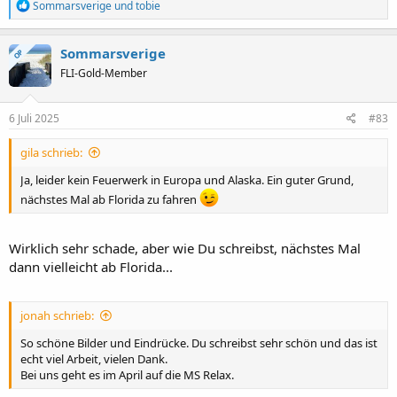
R
Sommarsverige
und
tobie
e
a
k
Sommarsverige
OP
t
FLI-Gold-Member
i
o
n
e
6 Juli 2025
#83
n
:
gila schrieb:
Ja, leider kein Feuerwerk in Europa und Alaska. Ein guter Grund,
nächstes Mal ab Florida zu fahren
Wirklich sehr schade, aber wie Du schreibst, nächstes Mal
dann vielleicht ab Florida...
jonah schrieb:
So schöne Bilder und Eindrücke. Du schreibst sehr schön und das ist
echt viel Arbeit, vielen Dank.
Bei uns geht es im April auf die MS Relax.