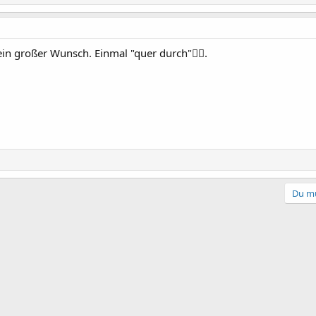
n großer Wunsch. Einmal "quer durch"👍🏻.
Du mu