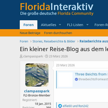
Foren
Aktuelles
FLI-Listen
Foren-R
Neue Beiträge
Foren durchsuchen
Foren
Stories, Reiseberichte & Bilder
Reiseberichte aus
Ein kleiner Reise-Blog aus dem 
E
E
clampasspark
23 März 2026
r
r
s
s
23 März 2026
t
t
e
e
Three Beichts from 
l
l
threebeichtsfromeas
l
l
e
t
clampasspark
r
a
m
FLI-Bronze-Member
Registriert
18 Jan. 2015
R
elfie60
und
Ron242
Beiträge
366