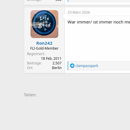
e
a
k
23 März 2026
t
i
War immer/ ist immer noch mei
o
n
e
n
Ron242
:
FLI-Gold-Member
Registriert
18 Feb. 2011
Beiträge
2.507
R
clampasspark
Ort
Berlin
e
a
k
t
i
o
Teilen:
n
e
n
: