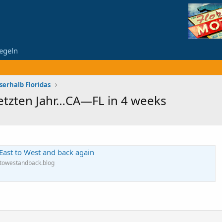
egeln
serhalb Floridas
letzten Jahr…CA—FL in 4 weeks
East to West and back again
ttowestandback.blog