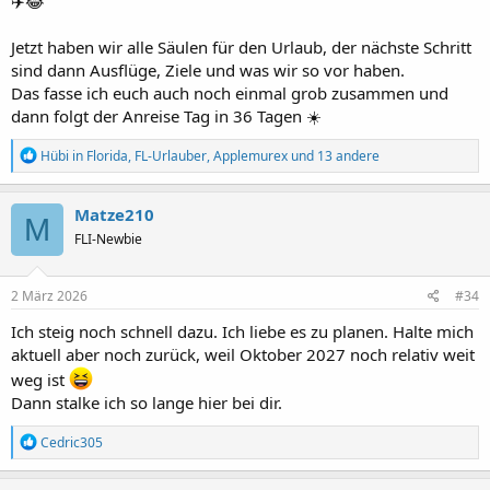
✈️😂
Jetzt haben wir alle Säulen für den Urlaub, der nächste Schritt
sind dann Ausflüge, Ziele und was wir so vor haben.
Das fasse ich euch auch noch einmal grob zusammen und
dann folgt der Anreise Tag in 36 Tagen ☀️
R
Hübi in Florida
,
FL-Urlauber
,
Applemurex
und 13 andere
e
a
k
Matze210
M
t
FLI-Newbie
i
o
n
e
2 März 2026
#34
n
:
Ich steig noch schnell dazu. Ich liebe es zu planen. Halte mich
aktuell aber noch zurück, weil Oktober 2027 noch relativ weit
weg ist
Dann stalke ich so lange hier bei dir.
R
Cedric305
e
a