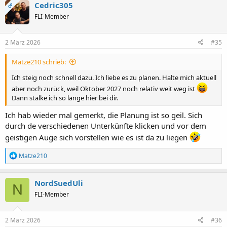
k
Cedric305
OP
t
FLI-Member
i
o
n
e
2 März 2026
#35
n
:
Matze210 schrieb:
Ich steig noch schnell dazu. Ich liebe es zu planen. Halte mich aktuell
aber noch zurück, weil Oktober 2027 noch relativ weit weg ist
Dann stalke ich so lange hier bei dir.
Ich hab wieder mal gemerkt, die Planung ist so geil. Sich
durch de verschiedenen Unterkünfte klicken und vor dem
geistigen Auge sich vorstellen wie es ist da zu liegen
R
Matze210
e
a
k
NordSuedUli
N
t
FLI-Member
i
o
n
e
2 März 2026
#36