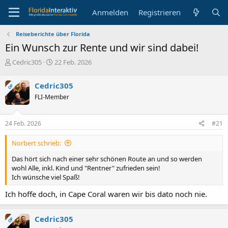
Anmelden
Registrieren
Reiseberichte über Florida
Ein Wunsch zur Rente und wir sind dabei!
E
E
Cedric305
22 Feb. 2026
r
r
s
s
Cedric305
OP
t
t
FLI-Member
e
e
l
l
l
l
24 Feb. 2026
#21
e
t
r
a
Norbert schrieb:
m
Das hört sich nach einer sehr schönen Route an und so werden
wohl Alle, inkl. Kind und "Rentner" zufrieden sein!
Ich wünsche viel Spaß!
Ich hoffe doch, in Cape Coral waren wir bis dato noch nie.
Cedric305
OP