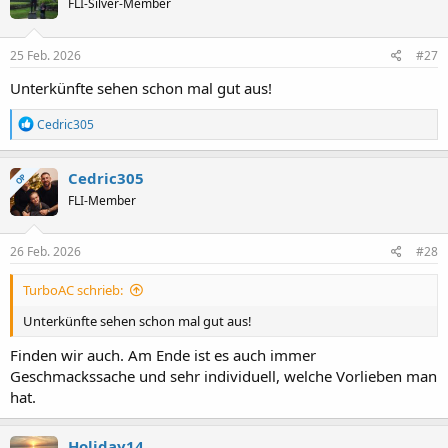
FLI-Silver-Member
25 Feb. 2026
#27
Unterkünfte sehen schon mal gut aus!
R
Cedric305
e
a
k
Cedric305
OP
t
FLI-Member
i
o
n
e
26 Feb. 2026
#28
n
:
TurboAC schrieb:
Unterkünfte sehen schon mal gut aus!
Finden wir auch. Am Ende ist es auch immer
Geschmackssache und sehr individuell, welche Vorlieben man
hat.
Holiday14