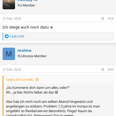
FLI-Member
27 Feb. 2026
#29
Ich steige auch noch dazu ☀️
R
Cedric305
e
a
k
molma
M
t
FLI-Bronze-Member
i
o
n
e
27 Feb. 2026
#30
n
:
Cedric305 schrieb:
„Du kümmerst dich dann um alles, oder?“
Äh… ja klar. Nichts lieber als das 😅
Also hab ich mich noch am selben Abend hingesetzt und
angefangen zu stöbern. Problem: 1,5 Jahre im Voraus ist man
ungefähr so flexibel wie ein Betonklotz. Flüge? Kaum da.
Unterkünfte? Nö. Mietwagen? Träum weiter.