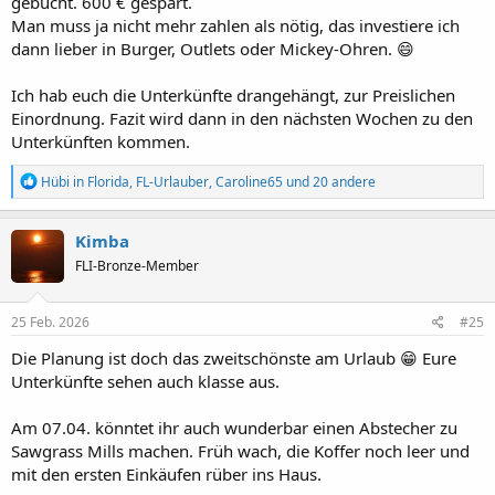
gebucht. 600 € gespart.
Man muss ja nicht mehr zahlen als nötig, das investiere ich
dann lieber in Burger, Outlets oder Mickey-Ohren. 😄
Ich hab euch die Unterkünfte drangehängt, zur Preislichen
Einordnung. Fazit wird dann in den nächsten Wochen zu den
Unterkünften kommen.
R
Hübi in Florida
,
FL-Urlauber
,
Caroline65
und 20 andere
e
a
k
Kimba
t
FLI-Bronze-Member
i
o
n
e
25 Feb. 2026
#25
n
:
Die Planung ist doch das zweitschönste am Urlaub 😁 Eure
Unterkünfte sehen auch klasse aus.
Am 07.04. könntet ihr auch wunderbar einen Abstecher zu
Sawgrass Mills machen. Früh wach, die Koffer noch leer und
mit den ersten Einkäufen rüber ins Haus.