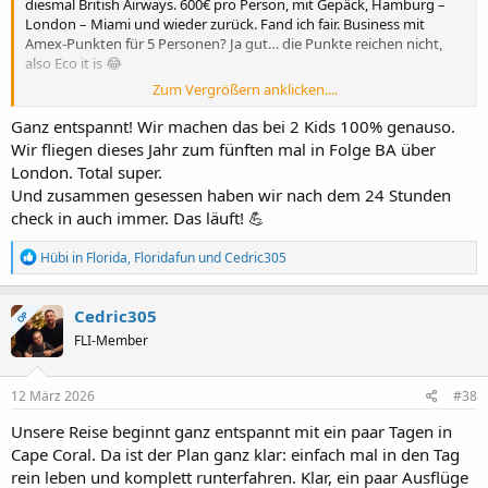
diesmal British Airways. 600€ pro Person, mit Gepäck, Hamburg –
London – Miami und wieder zurück. Fand ich fair. Business mit
Amex-Punkten für 5 Personen? Ja gut… die Punkte reichen nicht,
also Eco it is 😂
Zum Vergrößern anklicken....
Sitzplätze reservieren wir übrigens nie. Noch nie gemacht. Wir
vertrauen da komplett auf das Schalter-Glück mit Kind. Bisher hat’s
Ganz entspannt! Wir machen das bei 2 Kids 100% genauso.
immer geklappt einmal nett lächeln, einmal „wir reisen mit Kind“
Wir fliegen dieses Jahr zum fünften mal in Folge BA über
sagen und zack, gute Plätze. Funktioniert. Toi toi toi.
London. Total super.
Und zusammen gesessen haben wir nach dem 24 Stunden
check in auch immer. Das läuft! 💪
R
Hübi in Florida
,
Floridafun
und
Cedric305
e
a
k
Cedric305
OP
t
FLI-Member
i
o
n
e
12 März 2026
#38
n
:
Unsere Reise beginnt ganz entspannt mit ein paar Tagen in
Cape Coral. Da ist der Plan ganz klar: einfach mal in den Tag
rein leben und komplett runterfahren. Klar, ein paar Ausflüge