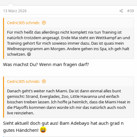
o
n
e
13 März 2026
#39
n
:
Cedric305 schrieb:
Für mich heißt das allerdings nicht komplett nix tun Training ist
natürlich trotzdem angesagt. Ende Mai steht ein Wettkampf an und
Training gehört für mich sowieso immer dazu. Das ist quasi mein
Wellnessprogramm am Morgen. Andere gehen ins Spa, ich geh halt
schwitzen. 😄
Was machst Du? Wenn man fragen darf?
Cedric305 schrieb:
Danach geht’s weiter nach Miami. Da ist dann einmal alles bunt
gemischt: Strand, Everglades, Zoo, Little Havanna und einfach
bisschen treiben lassen. Ich hoffe ja heimlich, dass die Miami Heat in
die Playoffs kommen dann würde ich mir das natürlich auch noch
live reinziehen.
Sieht aktuell doch gut aus! Bam Adebayo hat auch grad n
gutes Händchen!