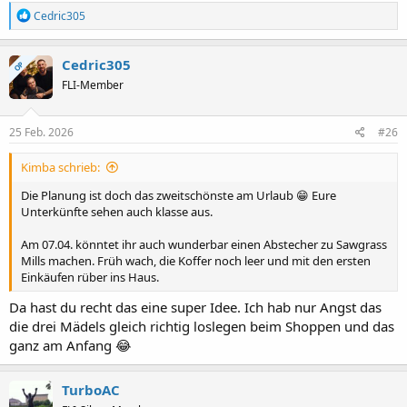
R
Cedric305
e
a
k
Cedric305
OP
t
FLI-Member
i
o
n
e
25 Feb. 2026
#26
n
:
Kimba schrieb:
Die Planung ist doch das zweitschönste am Urlaub 😁 Eure
Unterkünfte sehen auch klasse aus.
Am 07.04. könntet ihr auch wunderbar einen Abstecher zu Sawgrass
Mills machen. Früh wach, die Koffer noch leer und mit den ersten
Einkäufen rüber ins Haus.
Da hast du recht das eine super Idee. Ich hab nur Angst das
die drei Mädels gleich richtig loslegen beim Shoppen und das
ganz am Anfang 😂
TurboAC