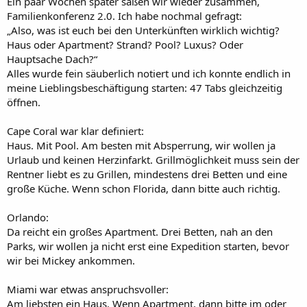
Ein paar Wochen später saßen wir wieder zusammen,
Familienkonferenz 2.0. Ich habe nochmal gefragt:
„Also, was ist euch bei den Unterkünften wirklich wichtig?
Haus oder Apartment? Strand? Pool? Luxus? Oder
Hauptsache Dach?“
Alles wurde fein säuberlich notiert und ich konnte endlich in
meine Lieblingsbeschäftigung starten: 47 Tabs gleichzeitig
öffnen.
Cape Coral war klar definiert:
Haus. Mit Pool. Am besten mit Absperrung, wir wollen ja
Urlaub und keinen Herzinfarkt. Grillmöglichkeit muss sein der
Rentner liebt es zu Grillen, mindestens drei Betten und eine
große Küche. Wenn schon Florida, dann bitte auch richtig.
Orlando:
Da reicht ein großes Apartment. Drei Betten, nah an den
Parks, wir wollen ja nicht erst eine Expedition starten, bevor
wir bei Mickey ankommen.
Miami war etwas anspruchsvoller:
Am liebsten ein Haus. Wenn Apartment, dann bitte im oder