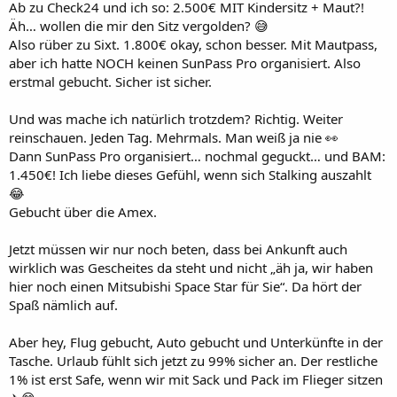
Ab zu Check24 und ich so: 2.500€ MIT Kindersitz + Maut?!
Äh… wollen die mir den Sitz vergolden? 😅
Also rüber zu Sixt. 1.800€ okay, schon besser. Mit Mautpass,
aber ich hatte NOCH keinen SunPass Pro organisiert. Also
erstmal gebucht. Sicher ist sicher.
Und was mache ich natürlich trotzdem? Richtig. Weiter
reinschauen. Jeden Tag. Mehrmals. Man weiß ja nie 👀
Dann SunPass Pro organisiert… nochmal geguckt… und BAM:
1.450€! Ich liebe dieses Gefühl, wenn sich Stalking auszahlt
😂
Gebucht über die Amex.
Jetzt müssen wir nur noch beten, dass bei Ankunft auch
wirklich was Gescheites da steht und nicht „äh ja, wir haben
hier noch einen Mitsubishi Space Star für Sie“. Da hört der
Spaß nämlich auf.
Aber hey, Flug gebucht, Auto gebucht und Unterkünfte in der
Tasche. Urlaub fühlt sich jetzt zu 99% sicher an. Der restliche
1% ist erst Safe, wenn wir mit Sack und Pack im Flieger sitzen