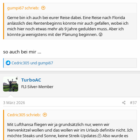
n
:
gumpi67 schrieb:
Gerne bin ich auch bei eurer Reise dabei. Eine Reise nach Florida
anlässlich des Rentenbeginns könnte mir auch gefallen, wobei ich
mich hier noch etwas mehr als 9 Jahre gedulden muss. Aber ich
könnte ja wenigstens mit der Planung beginnen. 😜
so auch bei mir ...
R
Cedric305
und
gumpi67
e
a
k
TurboAC
t
FLI-Silver-Member
i
o
n
e
3 März 2026
#37
n
:
Cedric305 schrieb:
Mit Lufthansa fliegen wir ja grundsätzlich nur, wenn wir
Nervenkitzel wollen und das wollen wir im Urlaub definitiv nicht. Ich
möchte Steaks und Sonne, keine Streik-Updates 🫠 Also wurde es