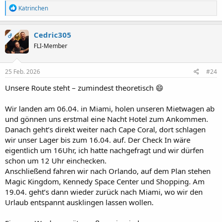
R
Katrinchen
e
a
k
Cedric305
OP
t
FLI-Member
i
o
n
e
25 Feb. 2026
#24
n
:
Unsere Route steht – zumindest theoretisch 😄
Wir landen am 06.04. in Miami, holen unseren Mietwagen ab
und gönnen uns erstmal eine Nacht Hotel zum Ankommen.
Danach geht’s direkt weiter nach Cape Coral, dort schlagen
wir unser Lager bis zum 16.04. auf. Der Check In wäre
eigentlich um 16Uhr, ich hatte nachgefragt und wir dürfen
schon um 12 Uhr einchecken.
Anschließend fahren wir nach Orlando, auf dem Plan stehen
Magic Kingdom, Kennedy Space Center und Shopping. Am
19.04. geht’s dann wieder zurück nach Miami, wo wir den
Urlaub entspannt ausklingen lassen wollen.