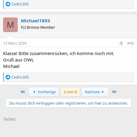
R
Cedric305
e
a
k
Michael1893
M
t
FLI-Bronze-Member
i
o
n
e
13 März 2026
#40
n
:
Klasse! Bitte zusammenrücken, ich komme noch mit.
Gruß aus OWL
Michael
R
Cedric305
e
a
k
Erste
Letzte
Vorherige
2 von 4
Nächste
t
i
Du musst dich einloggen oder registrieren, um hier zu antworten.
o
n
e
Teilen:
n
: