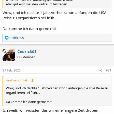
Also gut erst mal den Zeitraum festlegen.
Wow, und ich dachte 1 Jahr vorher schon anfangen die USA
Reise zu organisieren sei früh....
Da komme ich dann gerne mit
R
Cedric305
e
a
k
Cedric305
OP
t
FLI-Member
i
o
n
e
27 Feb. 2026
#31
n
:
molma schrieb:
Wow, und ich dachte 1 Jahr vorher schon anfangen die USA Reise zu
organisieren sei früh....
Da komme ich dann gerne mit
Ich weiß, wir wussten das wir eine längere Zeit drüben