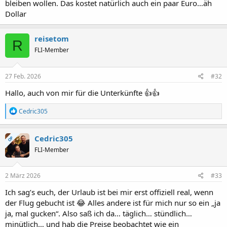
bleiben wollen. Das kostet natürlich auch ein paar Euro…äh
Dollar
reisetom
R
FLI-Member
27 Feb. 2026
#32
Hallo, auch von mir für die Unterkünfte 👍👍
R
Cedric305
e
a
k
Cedric305
OP
t
FLI-Member
i
o
n
e
2 März 2026
#33
n
:
Ich sag’s euch, der Urlaub ist bei mir erst offiziell real, wenn
der Flug gebucht ist 😂 Alles andere ist für mich nur so ein „ja
ja, mal gucken“. Also saß ich da… täglich… stündlich…
minütlich… und hab die Preise beobachtet wie ein