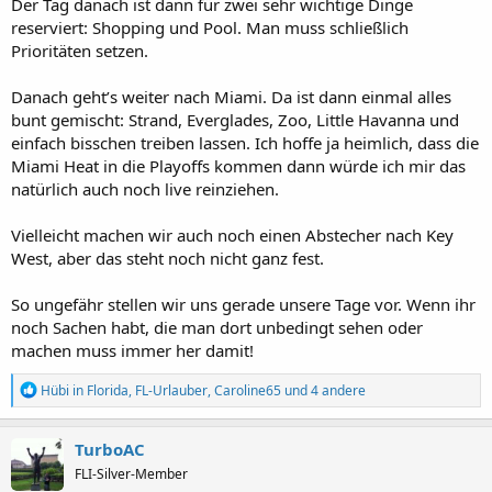
Der Tag danach ist dann für zwei sehr wichtige Dinge
reserviert: Shopping und Pool. Man muss schließlich
Prioritäten setzen.
Danach geht’s weiter nach Miami. Da ist dann einmal alles
bunt gemischt: Strand, Everglades, Zoo, Little Havanna und
einfach bisschen treiben lassen. Ich hoffe ja heimlich, dass die
Miami Heat in die Playoffs kommen dann würde ich mir das
natürlich auch noch live reinziehen.
Vielleicht machen wir auch noch einen Abstecher nach Key
West, aber das steht noch nicht ganz fest.
So ungefähr stellen wir uns gerade unsere Tage vor. Wenn ihr
noch Sachen habt, die man dort unbedingt sehen oder
machen muss immer her damit!
R
Hübi in Florida
,
FL-Urlauber
,
Caroline65
und 4 andere
e
a
k
TurboAC
t
FLI-Silver-Member
i