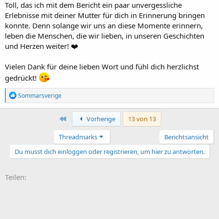
Toll, das ich mit dem Bericht ein paar unvergessliche
Erlebnisse mit deiner Mutter für dich in Erinnerung bringen
konnte. Denn solange wir uns an diese Momente erinnern,
leben die Menschen, die wir lieben, in unseren Geschichten
und Herzen weiter! ❤️
Vielen Dank für deine lieben Wort und fühl dich herzlichst
gedrückt!
R
Sommarsverige
e
a
k
Erste
Vorherige
13 von 13
t
i
Threadmarks
Berichtsansicht
o
n
Du musst dich einloggen oder registrieren, um hier zu antworten.
e
n
:
Teilen: