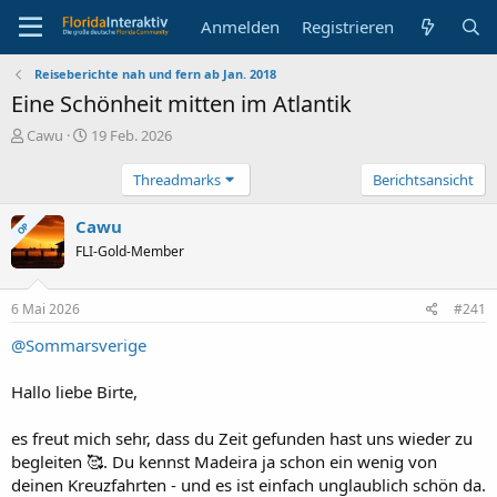
Anmelden
Registrieren
Reiseberichte nah und fern ab Jan. 2018
Eine Schönheit mitten im Atlantik
E
E
Cawu
19 Feb. 2026
r
r
s
s
Threadmarks
Berichtsansicht
t
t
e
e
Cawu
OP
l
l
FLI-Gold-Member
l
l
e
t
r
a
6 Mai 2026
#241
m
@Sommarsverige
Hallo liebe Birte,
es freut mich sehr, dass du Zeit gefunden hast uns wieder zu
begleiten 🥰. Du kennst Madeira ja schon ein wenig von
deinen Kreuzfahrten - und es ist einfach unglaublich schön da.