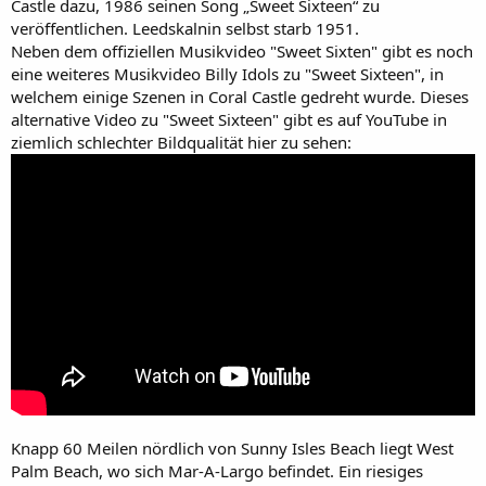
Castle dazu, 1986 seinen Song „Sweet Sixteen“ zu
veröffentlichen. Leedskalnin selbst starb 1951.
Neben dem offiziellen Musikvideo "Sweet Sixten" gibt es noch
eine weiteres Musikvideo Billy Idols zu "Sweet Sixteen", in
welchem einige Szenen in Coral Castle gedreht wurde. Dieses
alternative Video zu "Sweet Sixteen" gibt es auf YouTube in
ziemlich schlechter Bildqualität hier zu sehen:
Knapp 60 Meilen nördlich von Sunny Isles Beach liegt West
Palm Beach, wo sich Mar-A-Largo befindet. Ein riesiges