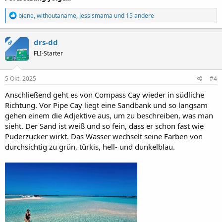
R
biene
,
withoutaname
,
Jessismama
und 15 andere
e
a
k
drs-dd
OP
t
FLI-Starter
i
o
n
e
5 Okt. 2025
#4
n
:
Anschließend geht es von Compass Cay wieder in südliche
Richtung. Vor Pipe Cay liegt eine Sandbank und so langsam
gehen einem die Adjektive aus, um zu beschreiben, was man
sieht. Der Sand ist weiß und so fein, dass er schon fast wie
Puderzucker wirkt. Das Wasser wechselt seine Farben von
durchsichtig zu grün, türkis, hell- und dunkelblau.