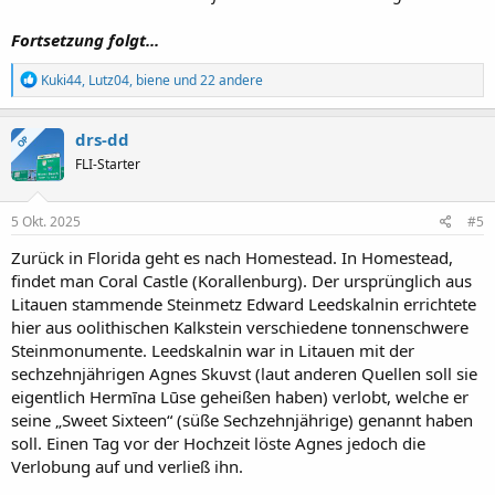
Fortsetzung folgt...
R
Kuki44
,
Lutz04
,
biene
und 22 andere
e
a
k
drs-dd
OP
t
FLI-Starter
i
o
n
e
5 Okt. 2025
#5
n
:
Zurück in Florida geht es nach Homestead. In Homestead,
findet man Coral Castle (Korallenburg). Der ursprünglich aus
Litauen stammende Steinmetz Edward Leedskalnin errichtete
hier aus oolithischen Kalkstein verschiedene tonnenschwere
Steinmonumente. Leedskalnin war in Litauen mit der
sechzehnjährigen Agnes Skuvst (laut anderen Quellen soll sie
eigentlich Hermīna Lūse geheißen haben) verlobt, welche er
seine „Sweet Sixteen“ (süße Sechzehnjährige) genannt haben
soll. Einen Tag vor der Hochzeit löste Agnes jedoch die
Verlobung auf und verließ ihn.