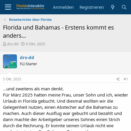
Anmelden
Registrieren
Reiseberichte über Florida
Florida und Bahamas - Erstens kommt es
anders...
E
E
drs-dd
5 Okt. 2025
r
r
s
s
drs-dd
t
t
FLI-Starter
e
e
l
l
l
l
5 Okt. 2025
#1
e
t
r
a
...und zweitens als man denkt.
m
Für März 2025 hatten meine Frau, unser Sohn und ich, wieder
Urlaub in Florida gebucht. Und diesmal wollten wir die
Gelegenheit nutzen, einen Abstecher auf die Bahamas zu
machen. Auch dieser Ausflug war gebucht und bezahlt und
dann machte der Arbeitgeber unseres Sohnes einen Strich
durch die Rechnung. Er konnte seinen Urlaub nicht wie