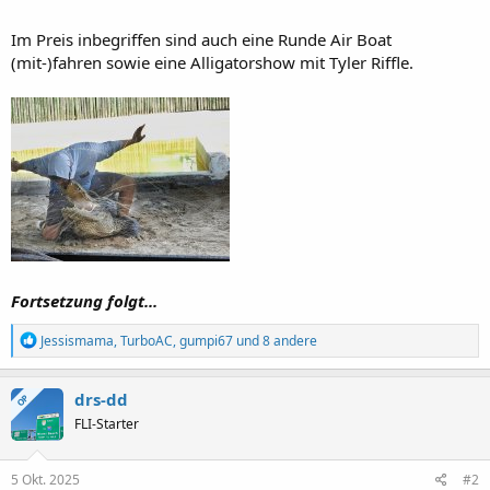
Im Preis inbegriffen sind auch eine Runde Air Boat
(mit-)fahren sowie eine Alligatorshow mit Tyler Riffle.
Fortsetzung folgt...
R
Jessismama
,
TurboAC
,
gumpi67
und 8 andere
e
a
k
drs-dd
OP
t
FLI-Starter
i
o
n
e
5 Okt. 2025
#2