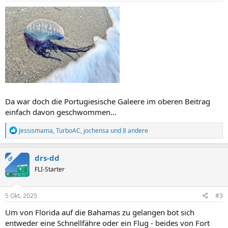
n
:
Da war doch die Portugiesische Galeere im oberen Beitrag
einfach davon geschwommen...
R
Jessismama
,
TurboAC
,
jochensa
und 8 andere
e
a
k
drs-dd
OP
t
FLI-Starter
i
o
n
e
5 Okt. 2025
#3
n
:
Um von Florida auf die Bahamas zu gelangen bot sich
entweder eine Schnellfähre oder ein Flug - beides von Fort