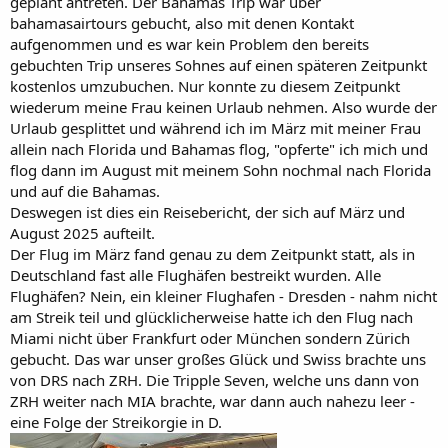
geplant antreten. Der Bahamas Trip war über
bahamasairtours gebucht, also mit denen Kontakt
aufgenommen und es war kein Problem den bereits
gebuchten Trip unseres Sohnes auf einen späteren Zeitpunkt
kostenlos umzubuchen. Nur konnte zu diesem Zeitpunkt
wiederum meine Frau keinen Urlaub nehmen. Also wurde der
Urlaub gesplittet und während ich im März mit meiner Frau
allein nach Florida und Bahamas flog, "opferte" ich mich und
flog dann im August mit meinem Sohn nochmal nach Florida
und auf die Bahamas.
Deswegen ist dies ein Reisebericht, der sich auf März und
August 2025 aufteilt.
Der Flug im März fand genau zu dem Zeitpunkt statt, als in
Deutschland fast alle Flughäfen bestreikt wurden. Alle
Flughäfen? Nein, ein kleiner Flughafen - Dresden - nahm nicht
am Streik teil und glücklicherweise hatte ich den Flug nach
Miami nicht über Frankfurt oder München sondern Zürich
gebucht. Das war unser großes Glück und Swiss brachte uns
von DRS nach ZRH. Die Tripple Seven, welche uns dann von
ZRH weiter nach MIA brachte, war dann auch nahezu leer -
eine Folge der Streikorgie in D.