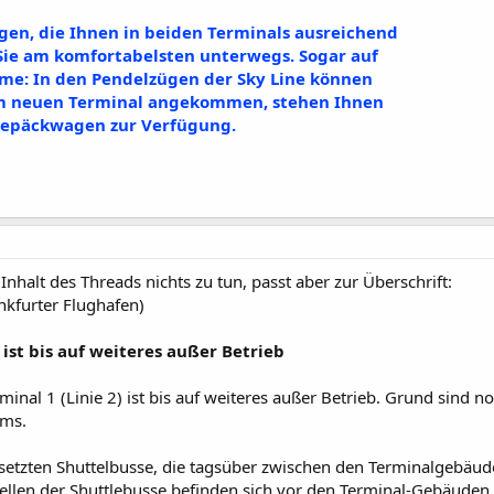
n, die Ihnen in beiden Terminals ausreichend
 Sie am komfortabelsten unterwegs. Sogar auf
hme: In den Pendelzügen der Sky Line können
 Im neuen Terminal angekommen, stehen Ihnen
Gepäckwagen zur Verfügung.
nhalt des Threads nichts zu tun, passt aber zur Überschrift:
nkfurter Flughafen)
 ist bis auf weiteres außer Betrieb
inal 1 (Linie 2) ist bis auf weiteres außer Betrieb. Grund sind
ems.
gesetzten Shuttelbusse, die tagsüber zwischen den Terminalgebäud
tellen der Shuttlebusse befinden sich vor den Terminal-Gebäuden