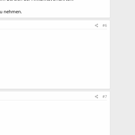
 zu nehmen.
#6
#7