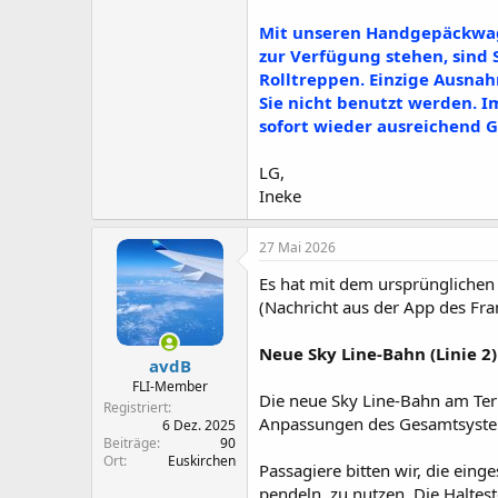
Mit unseren Handgepäckwage
zur Verfügung stehen, sind
Rolltreppen. Einzige Ausna
Sie nicht benutzt werden.
sofort wieder ausreichend 
LG,
Ineke
27 Mai 2026
Es hat mit dem ursprünglichen I
(Nachricht aus der App des Fra
Neue Sky Line-Bahn (Linie 2)
avdB
FLI-Member
Die neue Sky Line-Bahn am Term
Registriert
Anpassungen des Gesamtsyst
6 Dez. 2025
Beiträge
90
Ort
Euskirchen
Passagiere bitten wir, die ein
pendeln, zu nutzen. Die Haltes