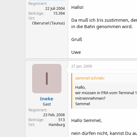
Registriert
Hallo!
22 Juli 2004
Beiträge
15.394
Ort
Da muß ich Iris zustimmen, de
Oberursel (Taunus)
in die Bahn genommen wird.
Gruß
Uwe
27 Jan. 2009
I
semmel schrieb:
Hallo,
wir müssen in FRA vom Terminal 1
mitreinnehmen?
Ineke
Semmel
Gast
Registriert
23 Feb. 2008
Beiträge
513
Hallo Semmel,
Ort
Hamburg
nein dürfen nicht, kannst Du a