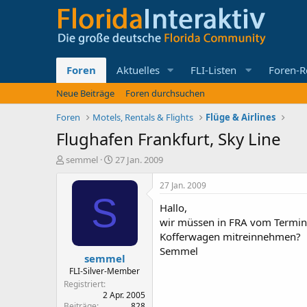
Foren
Aktuelles
FLI-Listen
Foren-R
Neue Beiträge
Foren durchsuchen
Foren
Motels, Rentals & Flights
Flüge & Airlines
Flughafen Frankfurt, Sky Line
E
E
semmel
27 Jan. 2009
r
r
s
s
27 Jan. 2009
t
t
S
Hallo,
e
e
l
l
wir müssen in FRA vom Termina
l
l
Kofferwagen mitreinnehmen?
e
t
Semmel
semmel
r
a
m
FLI-Silver-Member
Registriert
2 Apr. 2005
Beiträge
828