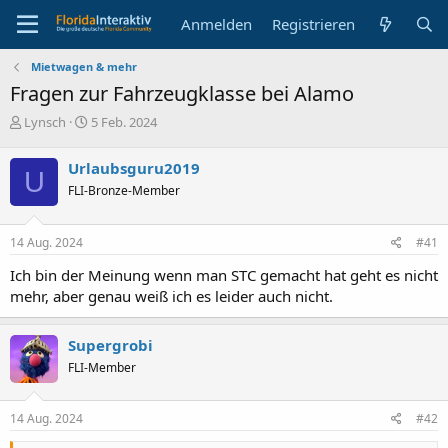
Anmelden
Registrieren
Mietwagen & mehr
Fragen zur Fahrzeugklasse bei Alamo
E
E
Lynsch
5 Feb. 2024
r
r
s
s
Urlaubsguru2019
U
t
t
FLI-Bronze-Member
e
e
l
l
l
l
14 Aug. 2024
#41
e
t
r
a
Ich bin der Meinung wenn man STC gemacht hat geht es nicht
m
mehr, aber genau weiß ich es leider auch nicht.
Supergrobi
FLI-Member
14 Aug. 2024
#42