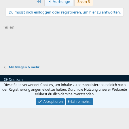
k
Erste
Vorherige
3 von 3
t
i
Du musst dich einloggen oder registrieren, um hier zu antworten.
o
n
e
Teilen:
n
:
Mietwagen & mehr
Deutsch
Diese Seite verwendet Cookies, um Inhalte zu personalisieren und dich nach
Kontakt
Nutzungsbedingungen
Datenschutz
der Registrierung angemeldet zu halten. Durch die Nutzung unserer Webseite
Hilfe und Impressum
Start
erklärst du dich damit einverstanden.
Akzeptieren
Erfahre mehr…
®
Community platform by XenForo
© 2010-2022 XenForo Ltd.