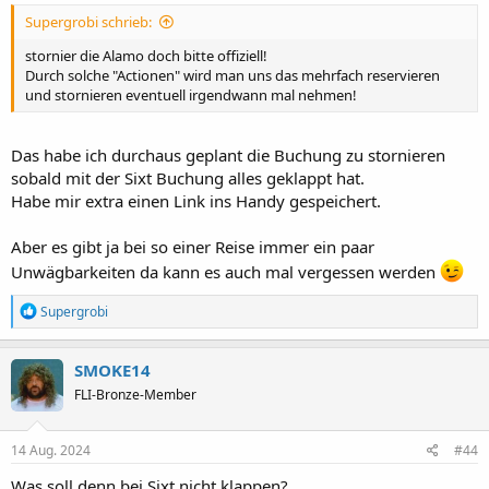
:
Supergrobi schrieb:
stornier die Alamo doch bitte offiziell!
Durch solche "Actionen" wird man uns das mehrfach reservieren
und stornieren eventuell irgendwann mal nehmen!
Das habe ich durchaus geplant die Buchung zu stornieren
sobald mit der Sixt Buchung alles geklappt hat.
Habe mir extra einen Link ins Handy gespeichert.
Aber es gibt ja bei so einer Reise immer ein paar
Unwägbarkeiten da kann es auch mal vergessen werden
R
Supergrobi
e
a
k
SMOKE14
t
FLI-Bronze-Member
i
o
n
e
14 Aug. 2024
#44
n
:
Was soll denn bei Sixt nicht klappen?