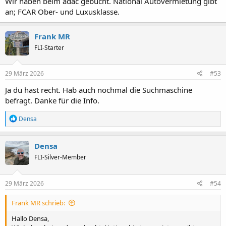
Wir haben beim adac gebucht. National Autovermietung gibt
an; FCAR Ober- und Luxusklasse.
Frank MR
FLI-Starter
29 März 2026
#53
Ja du hast recht. Hab auch nochmal die Suchmaschine
befragt. Danke für die Info.
R
Densa
e
a
k
Densa
t
FLI-Silver-Member
i
o
n
e
29 März 2026
#54
n
:
Frank MR schrieb:
Hallo Densa,