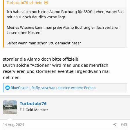
Turbotobi76 schrieb:
Ich habe auch noch eine Alamo Buchung für 850€ stehen, wobei Sixt
mit 550€ doch deutlich vorne liegt.
Meines Wissens kann man ja die Alamo Buchung einfach verfallen
lassen ohne Kosten.
Selbst wenn man schon StC gemacht hat !?
stornier die Alamo doch bitte offiziell!
Durch solche "Actionen" wird man uns das mehrfach
reservieren und stornieren eventuell irgendwann mal
nehmen!
R
BlueCruiser
,
Raffy
,
voschwa
und eine weitere Person
e
a
k
Turbotobi76
t
FLI-Gold-Member
i
o
n
e
14 Aug. 2024
#43
n