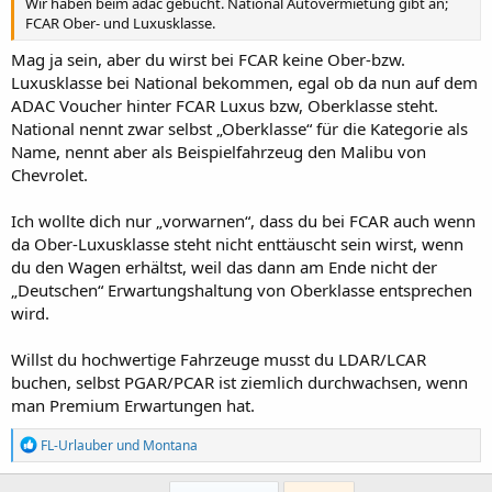
Wir haben beim adac gebucht. National Autovermietung gibt an;
FCAR Ober- und Luxusklasse.
Mag ja sein, aber du wirst bei FCAR keine Ober-bzw.
Luxusklasse bei National bekommen, egal ob da nun auf dem
ADAC Voucher hinter FCAR Luxus bzw, Oberklasse steht.
National nennt zwar selbst „Oberklasse“ für die Kategorie als
Name, nennt aber als Beispielfahrzeug den Malibu von
Chevrolet.
Ich wollte dich nur „vorwarnen“, dass du bei FCAR auch wenn
da Ober-Luxusklasse steht nicht enttäuscht sein wirst, wenn
du den Wagen erhältst, weil das dann am Ende nicht der
„Deutschen“ Erwartungshaltung von Oberklasse entsprechen
wird.
Willst du hochwertige Fahrzeuge musst du LDAR/LCAR
buchen, selbst PGAR/PCAR ist ziemlich durchwachsen, wenn
man Premium Erwartungen hat.
R
FL-Urlauber
und
Montana
e
a