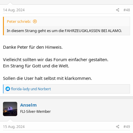
o
n
e
14 Aug. 2024
#48
n
:
Peter schrieb:
In diesem Strang geht es um die FAHRZEUGKLASSEN BEI ALAMO.
Danke Peter für den Hinweis.
Vielleicht sollten wir das Forum einfacher gestalten.
Ein Strang für Gott und die Welt.
Sollen die User halt selbst mit klarkommen.
R
florida-lady
und
Norbert
e
a
k
Anselm
t
FLI-Silver-Member
i
o
n
e
15 Aug. 2024
#49
n