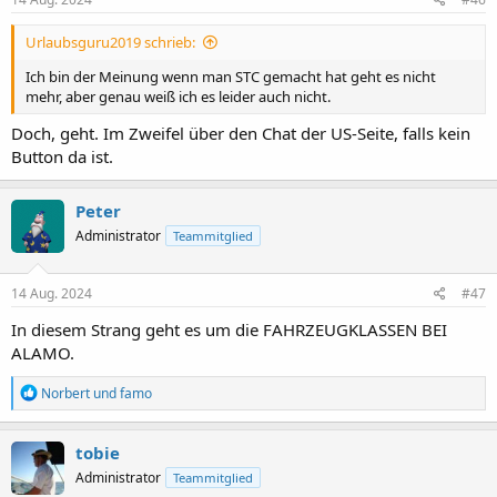
n
:
Urlaubsguru2019 schrieb:
Ich bin der Meinung wenn man STC gemacht hat geht es nicht
mehr, aber genau weiß ich es leider auch nicht.
Doch, geht. Im Zweifel über den Chat der US-Seite, falls kein
Button da ist.
Peter
Administrator
Teammitglied
14 Aug. 2024
#47
In diesem Strang geht es um die FAHRZEUGKLASSEN BEI
ALAMO.
R
Norbert
und
famo
e
a
k
tobie
t
Administrator
Teammitglied
i