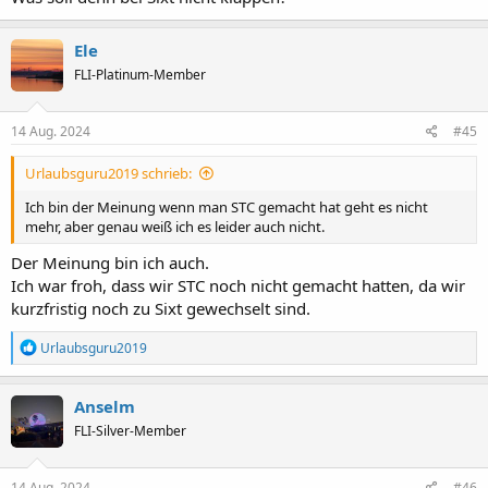
Ele
FLI-Platinum-Member
14 Aug. 2024
#45
Urlaubsguru2019 schrieb:
Ich bin der Meinung wenn man STC gemacht hat geht es nicht
mehr, aber genau weiß ich es leider auch nicht.
Der Meinung bin ich auch.
Ich war froh, dass wir STC noch nicht gemacht hatten, da wir
kurzfristig noch zu Sixt gewechselt sind.
R
Urlaubsguru2019
e
a
k
Anselm
t
FLI-Silver-Member
i
o
n
e
14 Aug. 2024
#46