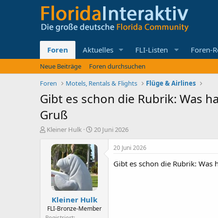
Foren
Aktuelles
FLI-Listen
Foren-R
Neue Beiträge
Foren durchsuchen
Foren
Motels, Rentals & Flights
Flüge & Airlines
Gibt es schon die Rubrik: Was ha
Gruß
E
E
Kleiner Hulk
20 Juni 2026
r
r
s
s
20 Juni 2026
t
t
Gibt es schon die Rubrik: Was h
e
e
l
l
l
l
e
t
Kleiner Hulk
r
a
m
FLI-Bronze-Member
Registriert