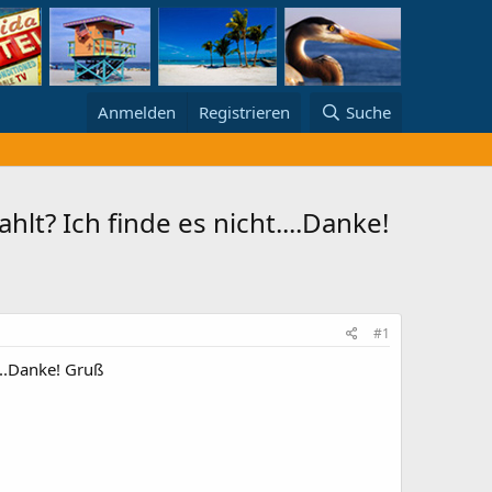
Anmelden
Registrieren
Suche
lt? Ich finde es nicht....Danke!
#1
...Danke! Gruß