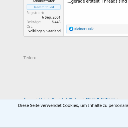
....gerade erstellt. Threads sind
Administrator
Teammitglied
Registriert
6 Sep. 2001
Beiträge
6.443
Ort
R
Kleiner Hulk
Völklingen, Saarland
e
a
k
t
i
o
Teilen:
n
e
n
:
Foren
Motels, Rentals & Flights
Flüge & Airlines
Diese Seite verwendet Cookies, um Inhalte zu personali
Deutsch