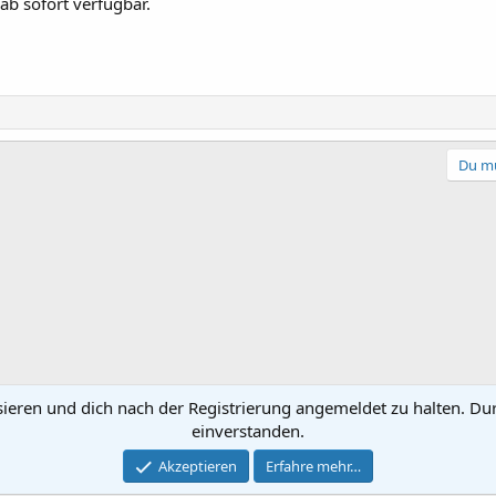
 ab sofort verfügbar.
Du mu
sieren und dich nach der Registrierung angemeldet zu halten. Du
einverstanden.
Kontakt
Nutzun
Akzeptieren
Erfahre mehr…
®
Community platform by XenForo
© 2010-2022 XenForo Ltd.