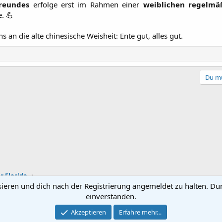
Freundes
erfolge erst im Rahmen einer
weiblichen regelmä
 💪​
 an die alte chinesische Weisheit: Ente gut, alles gut.
Du mu
r Florida
sieren und dich nach der Registrierung angemeldet zu halten. Du
einverstanden.
Kontakt
Nutzun
Akzeptieren
Erfahre mehr…
®
Community platform by XenForo
© 2010-2022 XenForo Ltd.