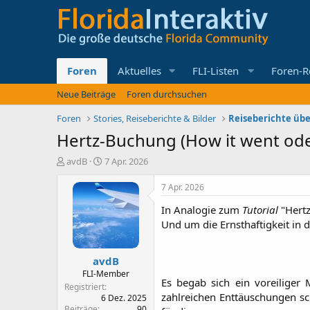
Foren
Aktuelles
FLI-Listen
Foren-R
Neue Beiträge
Foren durchsuchen
Foren
Stories, Reiseberichte & Bilder
Reiseberichte übe
Hertz-Buchung (How it went ode
E
E
avdB
7 Apr. 2026
r
r
s
s
7 Apr. 2026
t
t
In Analogie zum
Tutorial
"Hertz
e
e
l
l
Und um die Ernsthaftigkeit in d
l
l
e
t
avdB
r
a
m
FLI-Member
Es begab sich ein voreiliger
Registriert
zahlreichen Enttäuschungen s
6 Dez. 2025
Beiträge
90