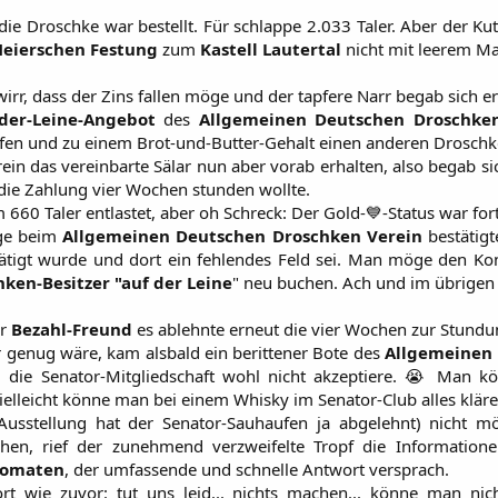
ie Droschke war bestellt. Für schlappe 2.033 Taler. Aber der Kuts
eierschen Festung
zum
Kastell Lautertal
nicht mit leerem M
rr, dass der Zins fallen möge und der tapfere Narr begab sich er
der-Leine-Angebot
des
Allgemeinen Deutschen Droschken
ufen und zu einem Brot-und-Butter-Gehalt einen anderen Droschk
rein das vereinbarte Sälar nun aber vorab erhalten, also begab s
die Zahlung vier Wochen stunden wollte.
660 Taler entlastet, aber oh Schreck: Der Gold-💙-Status war fort
age beim
Allgemeinen Deutschen Droschken Verein
bestätigt
ätigt wurde und dort ein fehlendes Feld sei. Man möge den Ko
hken-Besitzer
"auf der Leine
" neu buchen. Ach und im übrigen 
er
Bezahl-Freund
es ablehnte erneut die vier Wochen zur Stund
r genug wäre, kam alsbald ein berittener Bote des
Allgemeinen 
b
die Senator-Mitgliedschaft wohl nicht akzeptiere. 😭 Man kö
ielleicht könne man bei einem Whisky im Senator-Club alles kläre
Ausstellung hat der Senator-Sauhaufen ja abgelehnt) nicht 
ehen, rief der zunehmend verzweifelte Tropf die Informatio
tomaten
, der umfassende und schnelle Antwort versprach.
 wie zuvor: tut uns leid... nichts machen... könne man nicht s