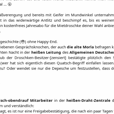
 ... 🤬
ßverengung und bereits mit Geifer im Mundwinkel unternahm er
kt in das widerwärtige Antlitz und beschimpf es, bis es we
ein kostenfreies Jahresabo für die Mietdroschke deiner Wahl anbie
.
geschichte (😳) ohne Happy-End.
triebenen Gesprächsknochen, der auch
die alte Morla
befragen k
chten Nacht in der
heißen Leitung
des
Allgemeinen Deutsche
lub der Droschken-Besitzer-[zensiert] bestätigte plötzlich d
wer hat sich eigentlich diesen Quatsch-Begriff einfallen lasse
 zu? Oder wendet sie nur die Depesche um festzustellen, dass d
?
isch-obendrauf Mitarbeiter
in der
heißen-Draht-Zentrale
d
am und verständlich:
agt, es ist nur eine Freigabebestätigung, die nach ein paar Tagen