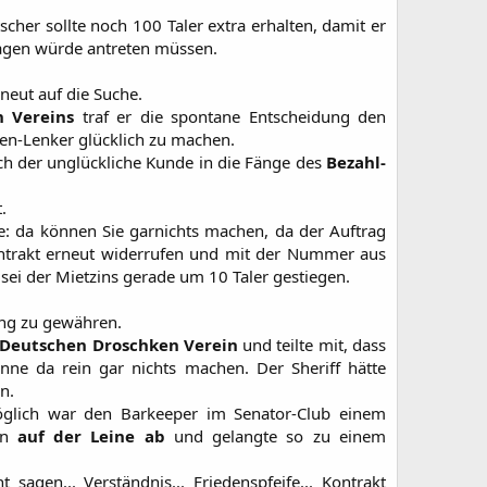
cher sollte noch 100 Taler extra erhalten, damit er
agen würde antreten müssen.
neut auf die Suche.
 Vereins
traf er die spontane Entscheidung den
en-Lenker glücklich zu machen.
ich der unglückliche Kunde in die Fänge des
Bezahl-
.
e: da können Sie garnichts machen, da der Auftrag
ntrakt erneut widerrufen und mit der Nummer aus
sei der Mietzins gerade um 10 Taler gestiegen.
ung zu gewähren.
Deutschen Droschken Verein
und teilte mit, dass
nne da rein gar nichts machen. Der Sheriff hätte
n.
möglich war den Barkeeper im Senator-Club einem
nen
auf der Leine ab
und gelangte so zu einem
agen... Verständnis... Friedenspfeife... Kontrakt