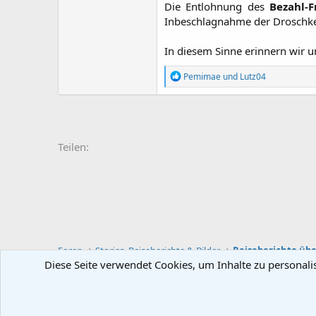
Die Entlohnung des
Bezahl-
Inbeschlagnahme der Droschke.
In diesem Sinne erinnern wir uns
R
Pemimae
und
Lutz04
e
a
k
t
i
o
Teilen:
n
e
n
:
Foren
Stories, Reiseberichte & Bilder
Reiseberichte übe
Diese Seite verwendet Cookies, um Inhalte zu personali
Deutsch