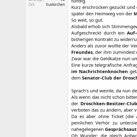
fündig.
Ort
Euskirchen
Kurz erschrocken gezuckt und d
später den Heimweg von der
M
So weit, so gut.
Alsbald erhob sich Stimmengewi
Aufgeschreckt durch ein
Auf-
bisherigen Kontrakt zu widerr
Anders als zuvor wollte der Ve
Freundes
, der ihm zumindest 
Zwar war die Geldkatze nun um 
Eine kurze telegrafische Anfr
im Nachrichtenknochen
get
dem
Senator-Club der Drosc
Sprach's und weinte, da nun d
Als wenn das nicht schon bitte
der
Droschken-Besitzer-Clu
verboten das zu ändern, aber v
Da es aber ohne Ticket (die 
peinlichen Verhör zu unterzi
nahegelegenen
Gesprächsau
Oh Wunder: die gleich Antwort