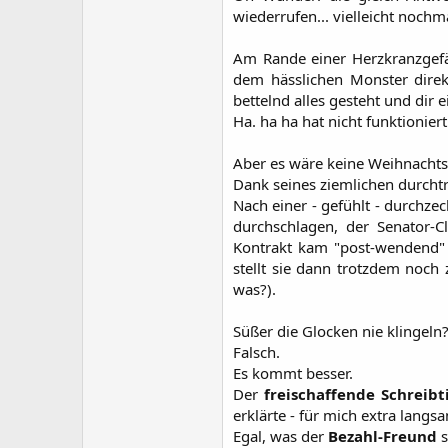
wiederrufen... vielleicht nochmal
Am Rande einer Herzkranzgefä
dem hässlichen Monster dire
bettelnd alles gesteht und dir 
Ha. ha ha hat nicht funktioniert
Aber es wäre keine Weihnachts
Dank seines ziemlichen durch
Nach einer - gefühlt - durchze
durchschlagen, der Senator-C
Kontrakt kam "post-wendend" (
stellt sie dann trotzdem noch
was?).
Süßer die Glocken nie klingeln
Falsch.
Es kommt besser.
Der
freischaffende Schreibt
erklärte - für mich extra langs
Egal, was der
Bezahl-Freund
s