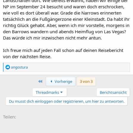
Landschaften dort. Wie bereits erwähnt, haben wir einige der
NP im September 24 besucht und waren doch erschrocken,
wie voll es dort überall war. Grade die Narrows erinnerten
tatsächlich an die Fußgängerzone einer Kleinstadt. Da habt ihr
richtig Glück gehabt. Aber, wenn ich mir vorstelle, morgens in
den Barrows wandern und abends Heimflug von Las Vegas?
Das würde ich mir inzwischen nicht mehr antun.
Ich freue mich auf jeden Fall schon auf deinen Reisebericht
von der nächsten Reise.
R
angostura
e
a
k
Erste
Vorherige
3 von 3
t
i
Threadmarks
Berichtsansicht
o
n
Du musst dich einloggen oder registrieren, um hier zu antworten.
e
n
:
Teilen: