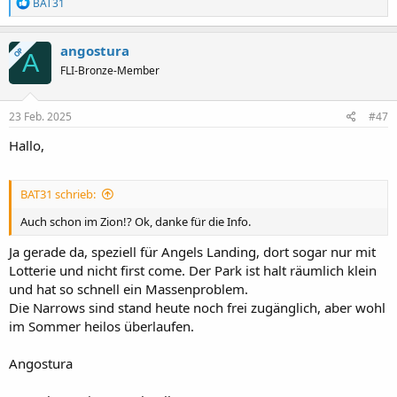
R
BAT31
e
a
k
angostura
OP
A
t
FLI-Bronze-Member
i
o
n
e
23 Feb. 2025
#47
n
:
Hallo,
BAT31 schrieb:
Auch schon im Zion!? Ok, danke für die Info.
Ja gerade da, speziell für Angels Landing, dort sogar nur mit
Lotterie und nicht first come. Der Park ist halt räumlich klein
und hat so schnell ein Massenproblem.
Die Narrows sind stand heute noch frei zugänglich, aber wohl
im Sommer heilos überlaufen.
Angostura