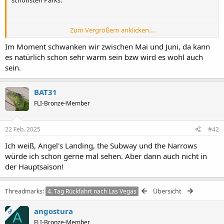
Zum Vergrößern anklicken....
Die Frage ist, wann wollt Ihr dorthin. Im Sommer ist der Zion doch
recht voll. Im Herbst ist es unschlagbar.
Im Moment schwanken wir zwischen Mai und Juni, da kann
es natürlich schon sehr warm sein bzw wird es wohl auch
Angostura
sein.
BAT31
FLI-Bronze-Member
22 Feb. 2025
#42
Ich weiß, Angel's Landing, the Subway und the Narrows
würde ich schon gerne mal sehen. Aber dann auch nicht in
der Hauptsaison!
Übersicht
Threadmarks
4. Tag Rückfahrt nach Las Vegas
angostura
OP
A
FLI-Bronze-Member