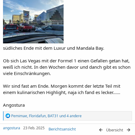
südliches Ende mit dem Luxur und Mandala Bay.
Ob sich Las Vegas mit der Formel 1 einen Gefallen getan hat,
weiß ich nicht. In den Wochen davor und danch gibt es schon
viele Einschränkungen.
Wir sind fast am Ende. Morgen kommt der letzte Teil mit
einem kulinarischen Highlight, naja ich fand es lecker......
Angostura
R
Pemimae
,
Floridafun
,
BAT31
und 4 andere
e
a
angostura
23 Feb. 2025
Berichtsansicht
k
Übersicht
t