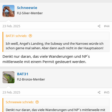
i
Schneewie
o
n
FLI-Silver-Member
e
n
:
23 Feb. 2025
#44
BAT31 schrieb:
Ich weiß, Angel's Landing, the Subway und the Narrows würde ich
schon gerne mal sehen. Aber dann auch nicht in der Hauptsaison!
Denkt nur daran, das viele Wanderungen und NP´s
mittlerweile mit einem Permit gesteuert werden.
BAT31
FLI-Bronze-Member
23 Feb. 2025
#45
Schneewie schrieb:
Denkt nur daran, das viele Wanderungen und NP´s mittlerweile mit