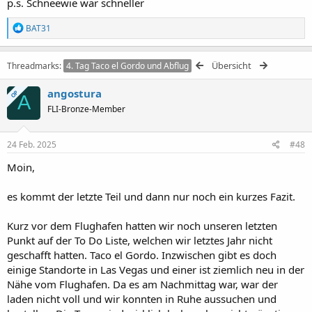
p.s. Schneewie war schneller
R
BAT31
e
a
k
Übersicht
Threadmarks
4. Tag Taco el Gordo und Abflug
t
i
angostura
o
OP
A
n
FLI-Bronze-Member
e
n
:
24 Feb. 2025
#48
Moin,
es kommt der letzte Teil und dann nur noch ein kurzes Fazit.
Kurz vor dem Flughafen hatten wir noch unseren letzten
Punkt auf der To Do Liste, welchen wir letztes Jahr nicht
geschafft hatten. Taco el Gordo. Inzwischen gibt es doch
einige Standorte in Las Vegas und einer ist ziemlich neu in der
Nähe vom Flughafen. Da es am Nachmittag war, war der
laden nicht voll und wir konnten in Ruhe aussuchen und