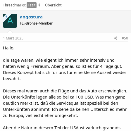
k
Übersicht
Threadmarks
Fazit
t
i
angostura
o
OP
A
n
FLI-Bronze-Member
e
n
:
1 März 2025
#50
Hallo,
die Tage waren, wie eigentlich immer, sehr intensiv und
hatten wenig Freiraum. Aber genau so ist es für 4 Tage gut.
Dieses Konzept hat sich für uns für eine kleine Auszeit wieder
bewährt.
Dieses mal waren auch die Flüge und das Auto erschwinglich.
Die Unterkünfte lagen alle so bei ca 100 USD. Was man ganz
deutlich merkt ist, daß die Servicequalität speziell bei den
Unterkünften abnimmt. Ich sehe da keinen Unterschied mehr
zu Europa, vielleicht eher umgekehrt.
Aber die Natur in diesem Teil der USA ist wirklich grandiös