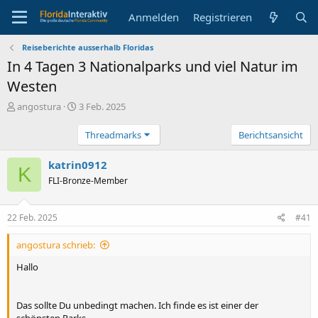
Anmelden
Registrieren
Reiseberichte ausserhalb Floridas
In 4 Tagen 3 Nationalparks und viel Natur im
Westen
E
E
angostura
3 Feb. 2025
r
r
s
s
Threadmarks
Berichtsansicht
t
t
e
e
katrin0912
K
l
l
FLI-Bronze-Member
l
l
e
t
r
a
22 Feb. 2025
#41
m
angostura schrieb:
Hallo
Das sollte Du unbedingt machen. Ich finde es ist einer der
schönsten Parks.