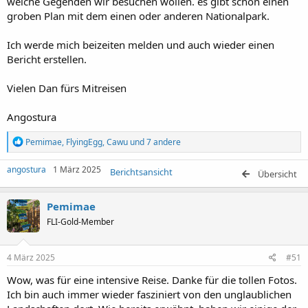
welche Gegenden wir besuchen wollen. es gibt schon einen
groben Plan mit dem einen oder anderen Nationalpark.
Ich werde mich beizeiten melden und auch wieder einen
Bericht erstellen.
Vielen Dan fürs Mitreisen
Angostura
R
Pemimae
,
FlyingEgg
,
Cawu
und 7 andere
e
a
angostura
1 März 2025
Berichtsansicht
k
Übersicht
t
i
Pemimae
o
n
FLI-Gold-Member
e
n
:
4 März 2025
#51
Wow, was für eine intensive Reise. Danke für die tollen Fotos.
Ich bin auch immer wieder fasziniert von den unglaublichen