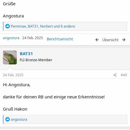
Grüße
Angostura
R
Pemimae
,
BAT31
,
Norbert
und 8 andere
e
a
angostura
24 Feb. 2025
Berichtsansicht
k
Übersicht
t
i
BAT31
o
n
FLI-Bronze-Member
e
n
:
24 Feb. 2025
#49
Hi Angostura,
danke für deinen RB und einige neue Erkenntnisse!
Gruß Hakon
R
angostura
e
a