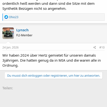
ordentlich heiß werden und dann sind die Sitze mit dem
Synthetik Bezügen nicht so angenehm.
R
Ohio23
e
a
k
Lynsch
t
FLI-Member
i
o
n
e
24 Jan. 2026
#10
n
:
Wir haben 2024 über Hertz gemietet für unseren damals
3jährigen. Die hatten genug da in MIA und die waren alle in
Ordnung.
Du musst dich einloggen oder registrieren, um hier zu antworten.
Teilen: