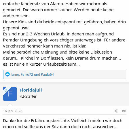
einfache Kindersitz von Alamo. Haben wir mehrmals
gemietet. Die waren immer sauber. Werden heute keine
anderen sein.
Unsere Kids sind da beide entspannt mit gefahren, haben drin
gepennt usw.
Es sind nur 2-3 Wochen Urlaub, in denen man aufgrund
fremder Umgebung eh vorsichtiger unterwegs ist. Für andere
Verkehrsteilnehmer kann man nix, ist klar.
Meine persönliche Meinung und bitte keine Diskussion
darum... Kirche im Dorf lassen, kein Drama drum machen...
es ist nur ein kurzer Urlaubszeitraum...
R
famo
,
Falko72
und
Paula64
e
a
k
Floridajuli
OP
F
t
FLI-Starter
i
o
n
e
16 Jan. 2026
#8
n
:
Danke für die Erfahrungsberichte. Vielleicht mieten wir doch
einen und sollte uns der Sitz dann doch nicht ausreichen,