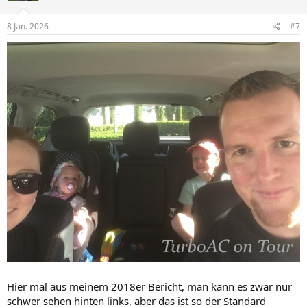
o
n
e
8 Jan. 2026
#7
n
:
Hier mal aus meinem 2018er Bericht, man kann es zwar nur
schwer sehen hinten links, aber das ist so der Standard