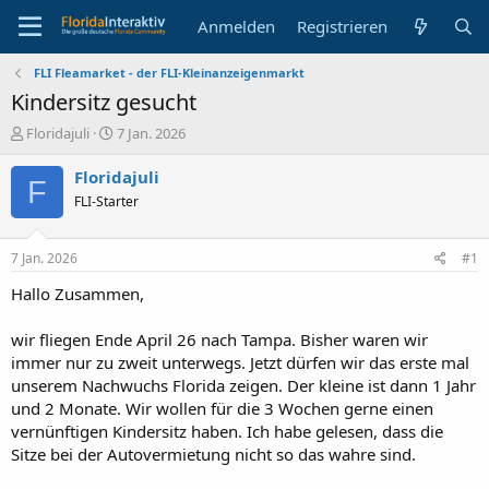
Anmelden
Registrieren
FLI Fleamarket - der FLI-Kleinanzeigenmarkt
Kindersitz gesucht
E
E
Floridajuli
7 Jan. 2026
r
r
s
s
Floridajuli
F
t
t
FLI-Starter
e
e
l
l
l
l
7 Jan. 2026
#1
e
t
r
a
Hallo Zusammen,
m
wir fliegen Ende April 26 nach Tampa. Bisher waren wir
immer nur zu zweit unterwegs. Jetzt dürfen wir das erste mal
unserem Nachwuchs Florida zeigen. Der kleine ist dann 1 Jahr
und 2 Monate. Wir wollen für die 3 Wochen gerne einen
vernünftigen Kindersitz haben. Ich habe gelesen, dass die
Sitze bei der Autovermietung nicht so das wahre sind.