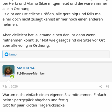
bei Hertz und Alamo Sitze mitgemietet und die waren immer
alle in Ordnung.
Es gibt vor Ort etliche Größen, alle gereinigt und falls mal
einer doch nicht zusagt kannst immer noch einen anderen
nehmen.
Aber vielleicht hat ja jemand einen den ihr dann wenn
mitnehmen könnt, zur Not wie gesagt sind die Sitze vor Ort
aber alle völlig in Ordnung.
R
famo
e
a
k
SMOKE14
t
FLI-Bronze-Member
i
o
n
e
7 Jan. 2026
#3
n
:
Warum nicht einfach einen eigenen Sitz mitnehmen. Einfach
beim Sperrgepäck abgeben und fertig.
Gibt für paar Kröten Tragerucksäcke