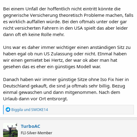
Bei einem Unfall der hoffentlich nicht eintritt könnte die
gegnerische Versicherung theoretisch Probleme machen, falls
es wirklich auffallen würde. Bei den oftmals unter oder gar
nicht versicherten Fahrern in den USA spielt das aber leider
dann oft eh keine Rolle mehr.
Uns war es daher immer wichtiger einen anständigen Sitz zu
haben egal ob nun US Zulassung oder nicht. EInmal haben
wir einen gemietet bei Hertz, der war ok aber man hat
gesehen das es eher ein günstiges Modell war.
Danach haben wir immer günstige Sitze ohne Iso Fix hier in
Deutschland gekauft, die sind ja oftmals sehr billig. Bezug
einmal gewaschen und dann mitgenommen. Nach dem
Urlaub dann vor Ort entsrorgt.
R
Biggila
und
SMOKE14
e
a
k
TurboAC
t
FLI-Silver-Member
i