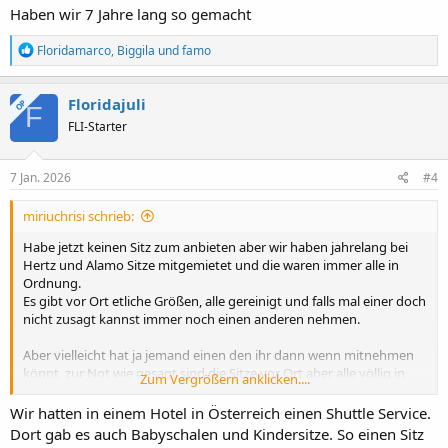
Haben wir 7 Jahre lang so gemacht
R
Floridamarco
,
Biggila
und
famo
e
a
k
Floridajuli
OP
F
t
FLI-Starter
i
o
n
e
7 Jan. 2026
#4
n
:
miriuchrisi schrieb:
Habe jetzt keinen Sitz zum anbieten aber wir haben jahrelang bei
Hertz und Alamo Sitze mitgemietet und die waren immer alle in
Ordnung.
Es gibt vor Ort etliche Größen, alle gereinigt und falls mal einer doch
nicht zusagt kannst immer noch einen anderen nehmen.
Aber vielleicht hat ja jemand einen den ihr dann wenn mitnehmen
könnt, zur Not wie gesagt sind die Sitze vor Ort aber alle völlig in
Zum Vergrößern anklicken....
Ordnung.
Wir hatten in einem Hotel in Österreich einen Shuttle Service.
Dort gab es auch Babyschalen und Kindersitze. So einen Sitz