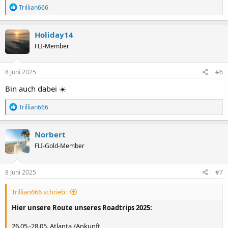
R
Trillian666
e
a
k
Holiday14
t
FLI-Member
i
o
n
e
8 Juni 2025
#6
n
:
Bin auch dabei ☀️
R
Trillian666
e
a
k
Norbert
t
FLI-Gold-Member
i
o
n
e
8 Juni 2025
#7
n
:
Trillian666 schrieb:
Hier unsere Route unseres Roadtrips 2025:
26.05.-28.05. Atlanta /Ankunft