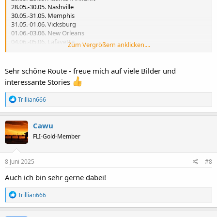
28.05.-30.05. Nashville
30.05.-31.05. Memphis
31.05.-01.06. Vicksburg
01.06.-03.06. New Orleans
04.06.-05.06. Lafayette
Zum Vergrößern anklicken....
05.06.-06.06. Houston / Abflug
Sehr schöne Route - freue mich auf viele Bilder und
interessante Stories
R
Trillian666
e
a
k
Cawu
t
FLI-Gold-Member
i
o
n
e
8 Juni 2025
#8
n
:
Auch ich bin sehr gerne dabei!
R
Trillian666
e
a