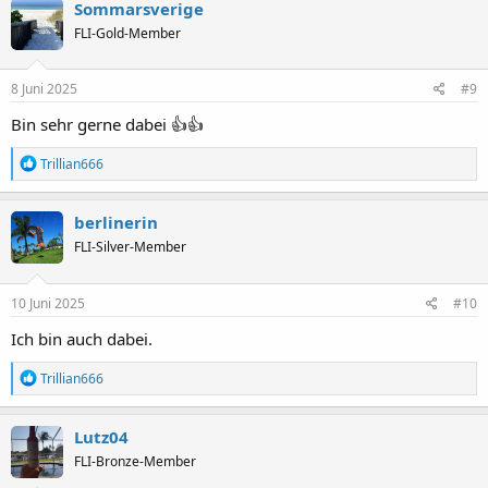
k
Sommarsverige
t
FLI-Gold-Member
i
o
n
e
8 Juni 2025
#9
n
:
Bin sehr gerne dabei 👍👍
R
Trillian666
e
a
k
berlinerin
t
FLI-Silver-Member
i
o
n
e
10 Juni 2025
#10
n
:
Ich bin auch dabei.
R
Trillian666
e
a
k
Lutz04
t
FLI-Bronze-Member
i
o