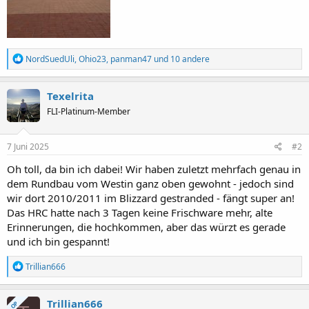
R
NordSuedUli
,
Ohio23
,
panman47
und 10 andere
e
a
k
Texelrita
t
FLI-Platinum-Member
i
o
n
e
7 Juni 2025
#2
n
:
Oh toll, da bin ich dabei! Wir haben zuletzt mehrfach genau in
dem Rundbau vom Westin ganz oben gewohnt - jedoch sind
wir dort 2010/2011 im Blizzard gestranded - fängt super an!
Das HRC hatte nach 3 Tagen keine Frischware mehr, alte
Erinnerungen, die hochkommen, aber das würzt es gerade
und ich bin gespannt!
R
Trillian666
e
a
k
Trillian666
OP