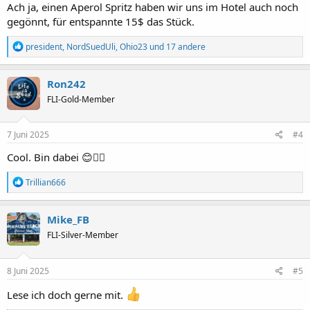
Ach ja, einen Aperol Spritz haben wir uns im Hotel auch noch
gegönnt, für entspannte 15$ das Stück.
R
president
,
NordSuedUli
,
Ohio23
und 17 andere
e
a
k
Ron242
t
FLI-Gold-Member
i
o
n
e
7 Juni 2025
#4
n
:
Cool. Bin dabei 😊👍🏻
R
Trillian666
e
a
k
Mike_FB
t
FLI-Silver-Member
i
o
n
e
8 Juni 2025
#5
n
:
Lese ich doch gerne mit.