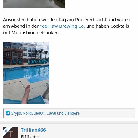
Ansonsten haben wir den Tag am Pool verbracht und waren
am Abend in der
Yee-Haw Brewing Co.
und haben Cocktails
mit Moonshine getrunken.
R
Sryps
,
NordSuedUli
,
Cawu
und 8 andere
e
a
k
Trillian666
OP
T
t
FLI-Starter
i