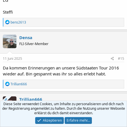
LG
Steffi
R
bens2613
e
a
k
Densa
t
FLI-Silver-Member
i
o
n
e
11 Juni 2025
#15
n
:
Da kommen Erinnerungen an unsere Südstaaten Tour 2016
wieder auf. Bin gespannt was ihr so alles erlebt habt.
R
Trillian666
e
a
k
Trillian666
OP
T
t
Diese Seite verwendet Cookies, um Inhalte zu personalisieren und dich nach
FLI-Starter
i
der Registrierung angemeldet zu halten. Durch die Nutzung unserer Webseite
o
erklärst du dich damit einverstanden.
n
e
11 Juni 2025
#16
Akzeptieren
Erfahre mehr…
n