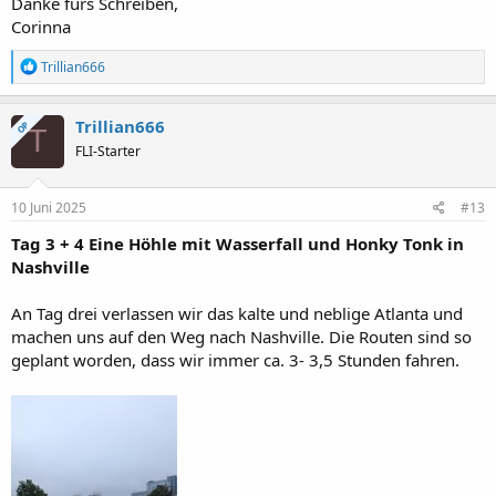
Danke fürs Schreiben,
Corinna
R
Trillian666
e
a
k
Trillian666
OP
T
t
FLI-Starter
i
o
n
e
10 Juni 2025
#13
n
:
Tag 3 + 4 Eine Höhle mit Wasserfall und Honky Tonk in
Nashville
An Tag drei verlassen wir das kalte und neblige Atlanta und
machen uns auf den Weg nach Nashville. Die Routen sind so
geplant worden, dass wir immer ca. 3- 3,5 Stunden fahren.