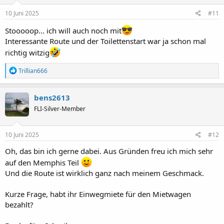
n
e
10 Juni 2025
#11
n
:
Stooooop... ich will auch noch mit
Interessante Route und der Toilettenstart war ja schon mal
richtig witzig
R
Trillian666
e
a
k
bens2613
t
FLI-Silver-Member
i
o
n
e
10 Juni 2025
#12
n
:
Oh, das bin ich gerne dabei. Aus Gründen freu ich mich sehr
auf den Memphis Teil
Und die Route ist wirklich ganz nach meinem Geschmack.
Kurze Frage, habt ihr Einwegmiete für den Mietwagen
bezahlt?