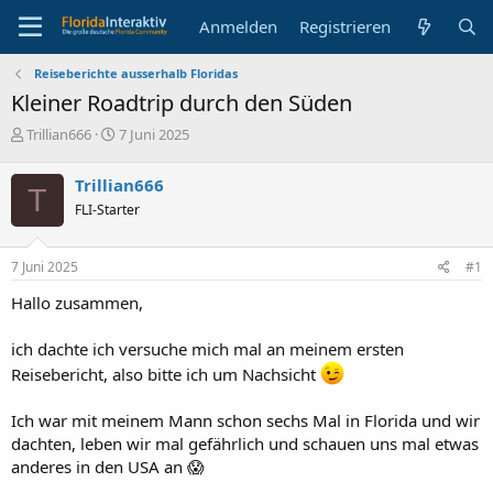
Anmelden
Registrieren
Reiseberichte ausserhalb Floridas
Kleiner Roadtrip durch den Süden
E
E
Trillian666
7 Juni 2025
r
r
s
s
Trillian666
T
t
t
FLI-Starter
e
e
l
l
l
l
7 Juni 2025
#1
e
t
r
a
Hallo zusammen,
m
ich dachte ich versuche mich mal an meinem ersten
Reisebericht, also bitte ich um Nachsicht
Ich war mit meinem Mann schon sechs Mal in Florida und wir
dachten, leben wir mal gefährlich und schauen uns mal etwas
anderes in den USA an 😱