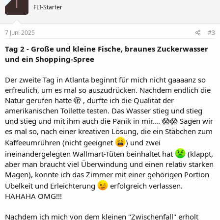
T
t
FLI-Starter
i
o
n
e
7 Juni 2025
#3
n
:
Tag 2 - Große und kleine Fische, braunes Zuckerwasser
und ein Shopping-Spree
Der zweite Tag in Atlanta beginnt für mich nicht gaaaanz so
erfreulich, um es mal so auszudrücken. Nachdem endlich die
Natur gerufen hatte 🫣 , durfte ich die Qualität der
amerikanischen Toilette testen. Das Wasser stieg und stieg
und stieg und mit ihm auch die Panik in mir.... 😱😱 Sagen wir
es mal so, nach einer kreativen Lösung, die ein Stäbchen zum
Kaffeeumrühren (nicht geeignet
) und zwei
ineinandergelegten Wallmart-Tüten beinhaltet hat
(klappt,
aber man braucht viel Überwindung und einen relativ starken
Magen), konnte ich das Zimmer mit einer gehörigen Portion
Übelkeit und Erleichterung
erfolgreich verlassen.
HAHAHA OMG!!!
Nachdem ich mich von dem kleinen "Zwischenfall" erholt