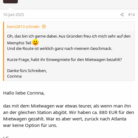
o
n
e
10 Juni 2025
#14
n
:
bens2613 schrieb:
Oh, das bin ich gerne dabei. Aus Gründen freu ich mich sehr auf den
Memphis Teil
Und die Route ist wirklich ganz nach meinem Geschmack.
Kurze Frage, habt ihr Einwegmiete für den Mietwagen bezahlt?
Danke fürs Schreiben,
Corinna
Hallo liebe Corinna,
das mit dem Mietwagen war etwas teurer, als wenn man ihn
an der gleichen Station abgibt. Wir haben ca. 880 EUR für den
Mietwagen gezahlt. War es aber wert, zurück nach Atlanta
war keine Option für uns.