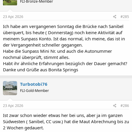
FLI-Bronze-Member
i
o
n
e
23 Apr. 2026
#285
n
:
Ich habe am vergangenen Sonntag die Brücke nach Sanibel
überquert, bis heute ( Donnerstag) noch keine Aktivität auf
meinem Sunpass Konto. Ist das normal, ich meine, das ist in
der Vergangenheit schneller gegangen.
Habe die Sunpass Mini Nr. und auch die Autonummer
nochmal überprüft, stimmt alles.
Habt ihr ähnliche Erfahrungen bezüglich der Dauer gemacht?
Danke und Grüße aus Bonita Springs
Turbotobi76
FLI-Gold-Member
23 Apr. 2026
#286
Ist zwar schon wieder etwas her bei uns, aber ja im ganzen
Südwesten ( Sanibel, CC usw.) hat die Maut Abrechnung bis zu
2 Wochen gedauert.