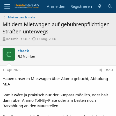
Anmelden
Registrieren
Mietwagen & mehr
Mit dem Mietwagen auf gebührenpflichtigen
Straßen unterwegs
E
E
Kolumbus 1492
17 Aug. 2006
r
r
s
s
check
C
t
t
FLI-Member
e
e
l
l
l
l
15 Apr. 2026
#281
e
t
r
a
Haben unseren Mietwagen über Alamo gebucht, Abholung
m
MIA
Somit wäre ja praktisch nur der Sunpass möglich, oder halt
dann über Alamo Toll-By-Plate oder am besten noch
Barzahlung an den Mautstellen.