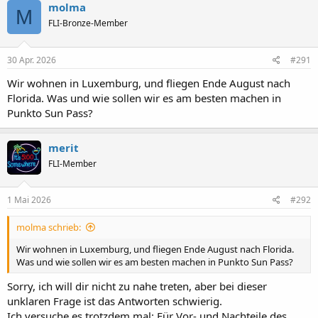
k
molma
M
t
FLI-Bronze-Member
i
o
n
e
30 Apr. 2026
#291
n
:
Wir wohnen in Luxemburg, und fliegen Ende August nach
Florida. Was und wie sollen wir es am besten machen in
Punkto Sun Pass?
merit
FLI-Member
1 Mai 2026
#292
molma schrieb:
Wir wohnen in Luxemburg, und fliegen Ende August nach Florida.
Was und wie sollen wir es am besten machen in Punkto Sun Pass?
Sorry, ich will dir nicht zu nahe treten, aber bei dieser
unklaren Frage ist das Antworten schwierig.
Ich versuche es trotzdem mal: Für Vor- und Nachteile des