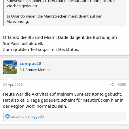
Südwesten ( Sanibel, CC usw.) hat die Maut Abrechnung bis zu 2
Wochen gedauert.
In Orlando waren die Mautstrecken meist direkt auf der
Abrechnung.
Orlando die i95 und Miami Dade da geht die Buchung im
SunPass fast aktuell.
Zum größten Teil sogar mit Heckfotos.
compas48
FLI-Bronze-Member
24 Apr. 2026
#290
Heute war die Aktivität auf meinem SunPass Konto gebucht.
Hat also ca. 5 Tage gedauert, scheint für Mautbrücken hier in
der Region wohl normal zu sein.
R
tozupi
und
maggustk
e
a