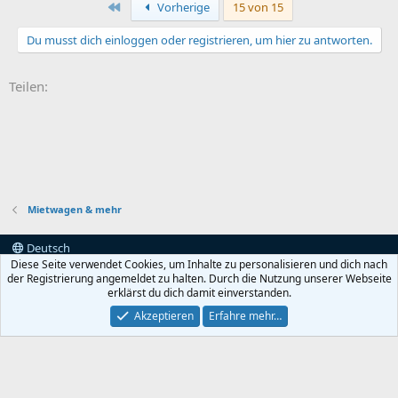
Erste
Vorherige
15 von 15
Du musst dich einloggen oder registrieren, um hier zu antworten.
Teilen:
Mietwagen & mehr
Deutsch
Diese Seite verwendet Cookies, um Inhalte zu personalisieren und dich nach
Kontakt
Nutzungsbedingungen
Datenschutz
der Registrierung angemeldet zu halten. Durch die Nutzung unserer Webseite
Hilfe und Impressum
Start
erklärst du dich damit einverstanden.
Akzeptieren
Erfahre mehr…
®
Community platform by XenForo
© 2010-2022 XenForo Ltd.