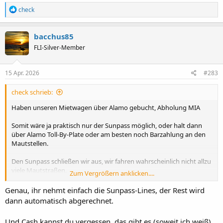
R
check
e
a
k
bacchus85
t
FLI-Silver-Member
i
o
n
e
15 Apr. 2026
#283
n
:
check schrieb:
Haben unseren Mietwagen über Alamo gebucht, Abholung MIA
Somit wäre ja praktisch nur der Sunpass möglich, oder halt dann
über Alamo Toll-By-Plate oder am besten noch Barzahlung an den
Mautstellen.
Den Sunpass schließen wir aus, wir fahren wahrscheinlich nicht allzu
viele Mautstraßen.
Zum Vergrößern anklicken....
So wie ich es bei Alamo gelesen habe, sind es dann pro Tag Nutzung
Genau, ihr nehmt einfach die Sunpass-Lines, der Rest wird
zwischen 3,95 und 4,95$ plus die Mautgebühren für Toll-By-Plate
dann automatisch abgerechnet.
Freigeschaltet werden muss hierzu seitens Alamo nichts oder?
Und Cash kannst du vergessen, das gibt es (soweit ich weiß)