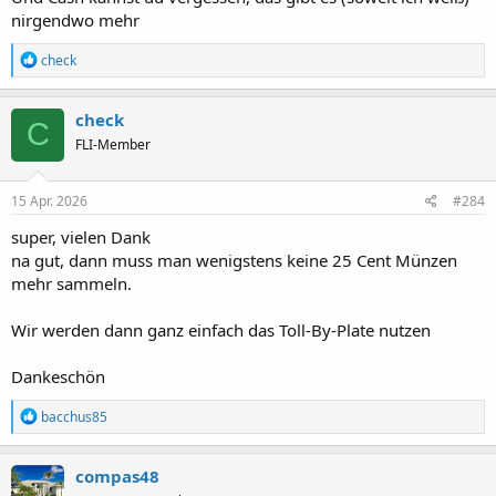
D.h. auf welche Line muss man dann bei den Mautstellen fahren um
nirgendwo mehr
Toll-By-Plate zu nutzen? Die mit Sunpass?
R
check
Wenn bei einigen Mautstellen noch Cash bezahlt werden kann,
e
dann wäre das evtl. ratsam, da bestimmt die Mautgebühren
a
günstiger sind, als Toll By Plate. Vor einige Jahren war es so, dass
k
check
man hier mit Quarter hat bezahlen können.
C
t
FLI-Member
i
Danke
o
n
e
15 Apr. 2026
#284
n
:
super, vielen Dank
na gut, dann muss man wenigstens keine 25 Cent Münzen
mehr sammeln.
Wir werden dann ganz einfach das Toll-By-Plate nutzen
Dankeschön
R
bacchus85
e
a
k
compas48
t