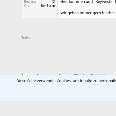
Hier kommen auch Keywester he
Beiträge
13
Ort
Bei Berlin
Wir gehen immer gern hierher ..
Teilen:
Foren
Allgemeines zu Florida
Florida kulinarisch
Diese Seite verwendet Cookies, um Inhalte zu personali
Deutsch