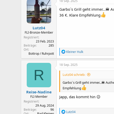
18 Sep. 2025
t
i
Garbo`s Grill geht immer...🍔 
o
36 €. Klare Empfehlung
n
e
n
Lutz04
:
FLI-Bronze-Member
Registriert
23 Feb. 2023
Beiträge
285
Ort
R
Kleiner Hulk
Bottrop / Ruhrpott
e
a
k
18 Sep. 2025
t
R
i
Lutz04 schrieb:
o
n
Garbo`s Grill geht immer...🍔 Aut
e
Empfehlung
n
Reise-Nadine
:
Japp, das kommt hin 😉
FLI-Member
Registriert
29 Aug. 2024
Beiträge
96
R
Lutz04
Ort
Bad Kleinen