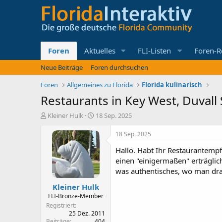
Foren
Aktuelles
FLI-Listen
Foren-R
Neue Beiträge
Foren durchsuchen
Foren
Allgemeines zu Florida
Florida kulinarisch
Restaurants in Key West, Duvall 
E
E
Kleiner Hulk
18 Sep. 2025
r
r
s
s
18 Sep. 2025
t
t
Hallo. Habt Ihr Restaurantempf
e
e
l
l
einen "einigermaßen" erträglic
l
l
was authentisches, wo man dra
e
t
Kleiner Hulk
r
a
m
FLI-Bronze-Member
Registriert
25 Dez. 2011
Beiträge
404