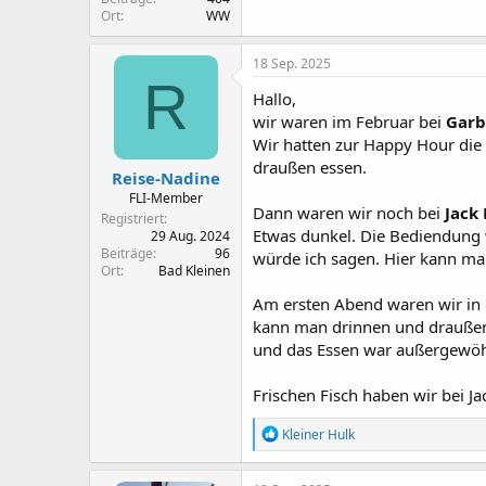
Ort
WW
18 Sep. 2025
R
Hallo,
wir waren im Februar bei
Garb
Wir hatten zur Happy Hour die 
draußen essen.
Reise-Nadine
FLI-Member
Dann waren wir noch bei
Jack 
Registriert
Etwas dunkel. Die Bediendung w
29 Aug. 2024
Beiträge
96
würde ich sagen. Hier kann ma
Ort
Bad Kleinen
Am ersten Abend waren wir in
kann man drinnen und draußen s
und das Essen war außergewöhnl
Frischen Fisch haben wir bei J
R
Kleiner Hulk
e
a
k