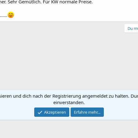
r. Sehr Gemütlich. Für KW normale Preise.
....
Du mu
sieren und dich nach der Registrierung angemeldet zu halten. Du
einverstanden.
Kontakt
Nutzun
Akzeptieren
Erfahre mehr…
®
Community platform by XenForo
© 2010-2022 XenForo Ltd.