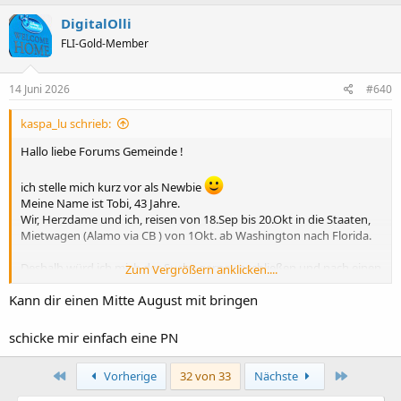
DigitalOlli
FLI-Gold-Member
14 Juni 2026
#640
kaspa_lu schrieb:
Hallo liebe Forums Gemeinde !
ich stelle mich kurz vor als Newbie
Meine Name ist Tobi, 43 Jahre.
Wir, Herzdame und ich, reisen von 18.Sep bis 20.Okt in die Staaten,
Mietwagen (Alamo via CB ) von 1Okt. ab Washington nach Florida.
Deshalb würd ich mich der Suche gerne anschließen und nach einen
Zum Vergrößern anklicken....
SunPass Pro bei euch anfragen
Kann dir einen Mitte August mit bringen
Vielen Dank für Rückmeldung !!
schicke mir einfach eine PN
Erste
Letzte
Vorherige
32 von 33
Nächste