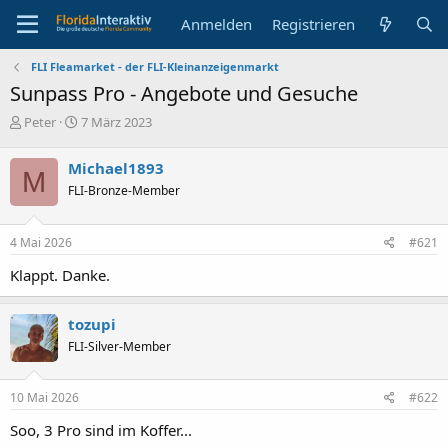
Anmelden
Registrieren
FLI Fleamarket - der FLI-Kleinanzeigenmarkt
Sunpass Pro - Angebote und Gesuche
E
E
Peter
7 März 2023
r
r
s
s
Michael1893
M
t
t
FLI-Bronze-Member
e
e
l
l
l
l
4 Mai 2026
#621
e
t
r
a
Klappt. Danke.
m
tozupi
FLI-Silver-Member
10 Mai 2026
#622
Soo, 3 Pro sind im Koffer...