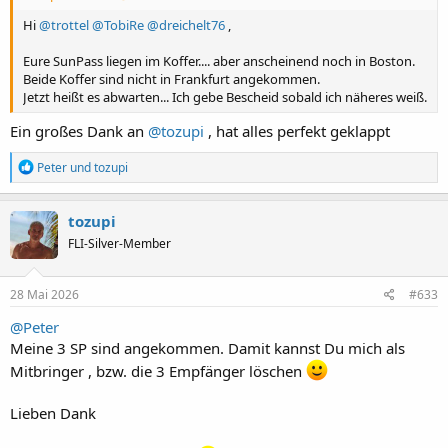
Hi
@trottel
@TobiRe
@dreichelt76
,
Eure SunPass liegen im Koffer.... aber anscheinend noch in Boston.
Beide Koffer sind nicht in Frankfurt angekommen.
Jetzt heißt es abwarten... Ich gebe Bescheid sobald ich näheres weiß.
Ein großes Dank an
@tozupi
, hat alles perfekt geklappt
R
Peter
und
tozupi
e
a
k
tozupi
t
FLI-Silver-Member
i
o
n
e
28 Mai 2026
#633
n
:
@Peter
Meine 3 SP sind angekommen. Damit kannst Du mich als
Mitbringer , bzw. die 3 Empfänger löschen
Lieben Dank