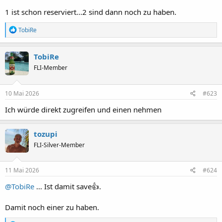
1 ist schon reserviert...2 sind dann noch zu haben.
R
TobiRe
e
a
k
TobiRe
t
FLI-Member
i
o
n
e
10 Mai 2026
#623
n
:
Ich würde direkt zugreifen und einen nehmen
tozupi
FLI-Silver-Member
11 Mai 2026
#624
@TobiRe
... Ist damit save👍.
Damit noch einer zu haben.