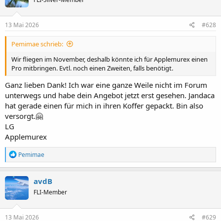
i
o
n
e
13 Mai 2026
#628
n
:
Pemimae schrieb:
Wir fliegen im November, deshalb könnte ich für Applemurex einen
Pro mitbringen. Evtl. noch einen Zweiten, falls benötigt.
Ganz lieben Dank! Ich war eine ganze Weile nicht im Forum
unterwegs und habe dein Angebot jetzt erst gesehen. Jandaca
hat gerade einen für mich in ihren Koffer gepackt. Bin also
versorgt.🤗
LG
Applemurex
R
Pemimae
e
a
k
avdB
t
FLI-Member
i
o
n
e
13 Mai 2026
#629