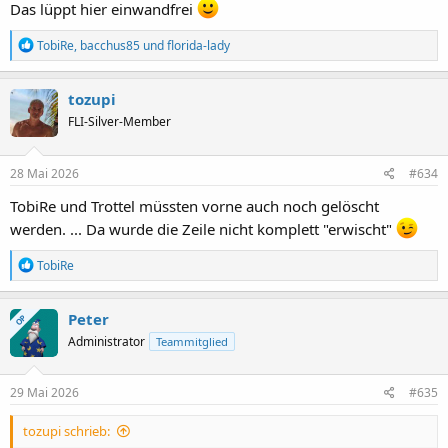
Das lüppt hier einwandfrei
R
TobiRe
,
bacchus85
und
florida-lady
e
a
k
tozupi
t
FLI-Silver-Member
i
o
n
e
28 Mai 2026
#634
n
:
TobiRe und Trottel müssten vorne auch noch gelöscht
werden. ... Da wurde die Zeile nicht komplett "erwischt"
R
TobiRe
e
a
k
Peter
OP
t
Administrator
Teammitglied
i
o
n
e
29 Mai 2026
#635
n
:
tozupi schrieb: