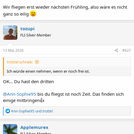
Wir fliegen erst wieder nächsten Frühling, also wäre es nicht
ganz so eilig
tozupi
FLI-Silver-Member
13 Mai 2026
#627
trottel schrieb:
Ich würde einen nehmen, wenn er noch frei ist.
OK... Du hast den dritten
@Ann-Sophie95
bis du fliegst ist noch Zeit. Das finden sich
einige mitbringen👍
R
Ann-Sophie95
und
trottel
e
a
k
Applemurex
t
FLI-Silver-Member