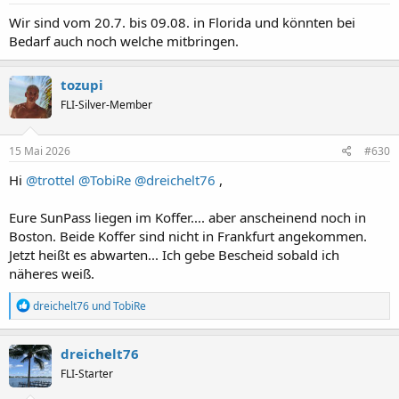
n
:
Wir sind vom 20.7. bis 09.08. in Florida und könnten bei
Bedarf auch noch welche mitbringen.
tozupi
FLI-Silver-Member
15 Mai 2026
#630
Hi
@trottel
@TobiRe
@dreichelt76
,
Eure SunPass liegen im Koffer.... aber anscheinend noch in
Boston. Beide Koffer sind nicht in Frankfurt angekommen.
Jetzt heißt es abwarten... Ich gebe Bescheid sobald ich
näheres weiß.
R
dreichelt76
und
TobiRe
e
a
k
dreichelt76
t
FLI-Starter
i
o