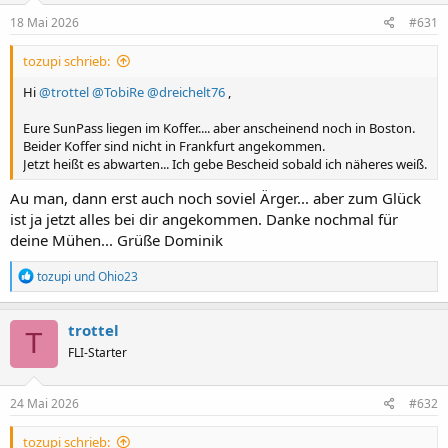
n
e
18 Mai 2026
#631
n
:
tozupi schrieb:
Hi
@trottel
@TobiRe
@dreichelt76
,
Eure SunPass liegen im Koffer.... aber anscheinend noch in Boston.
Beider Koffer sind nicht in Frankfurt angekommen.
Jetzt heißt es abwarten... Ich gebe Bescheid sobald ich näheres weiß.
Au man, dann erst auch noch soviel Ärger... aber zum Glück
ist ja jetzt alles bei dir angekommen. Danke nochmal für
deine Mühen... Grüße Dominik
R
tozupi
und
Ohio23
e
a
k
trottel
T
t
FLI-Starter
i
o
n
e
24 Mai 2026
#632
n
:
tozupi schrieb: