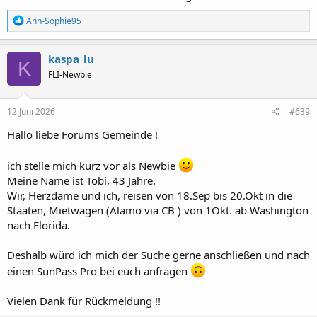
R
Ann-Sophie95
e
a
k
kaspa_lu
K
t
FLI-Newbie
i
o
n
e
12 Juni 2026
#639
n
:
Hallo liebe Forums Gemeinde !
ich stelle mich kurz vor als Newbie
Meine Name ist Tobi, 43 Jahre.
Wir, Herzdame und ich, reisen von 18.Sep bis 20.Okt in die
Staaten, Mietwagen (Alamo via CB ) von 1Okt. ab Washington
nach Florida.
Deshalb würd ich mich der Suche gerne anschließen und nach
einen SunPass Pro bei euch anfragen
Vielen Dank für Rückmeldung !!