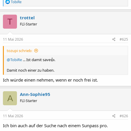
R
TobiRe
e
a
k
trottel
T
t
FLI-Starter
i
o
n
e
11 Mai 2026
#625
n
:
tozupi schrieb:
@TobiRe
... Ist damit save👍.
Damit noch einer zu haben.
Ich würde einen nehmen, wenn er noch frei ist.
Ann-Sophie95
A
FLI-Starter
11 Mai 2026
#626
Ich bin auch auf der Suche nach einem Sunpass pro.