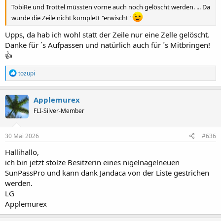
TobiRe und Trottel müssten vorne auch noch gelöscht werden. ... Da
wurde die Zeile nicht komplett "erwischt"
Upps, da hab ich wohl statt der Zeile nur eine Zelle gelöscht.
Danke für ´s Aufpassen und natürlich auch für ´s Mitbringen!
👍
R
tozupi
e
a
k
Applemurex
t
FLI-Silver-Member
i
o
n
e
30 Mai 2026
#636
n
:
Hallihallo,
ich bin jetzt stolze Besitzerin eines nigelnagelneuen
SunPassPro und kann dank Jandaca von der Liste gestrichen
werden.
LG
Applemurex