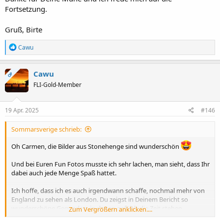
Fortsetzung.
Gruß, Birte
R
Cawu
e
a
k
Cawu
OP
t
FLI-Gold-Member
i
o
n
e
19 Apr. 2025
#146
n
:
Sommarsverige schrieb:
Oh Carmen, die Bilder aus Stonehenge sind wunderschön
Und bei Euren Fun Fotos musste ich sehr lachen, man sieht, dass Ihr
dabei auch jede Menge Spaß hattet.
Ich hoffe, dass ich es auch irgendwann schaffe, nochmal mehr von
England zu sehen als London. Du zeigst in Deinem Bericht so
wunderschöne Gegenden, in denen gefühlt die Zeit stehen
Zum Vergrößern anklicken....
geblieben ist. Ich hätte sehr große Lust, diese Orte auch