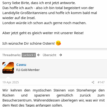
Sorry liebe Birte, dass ich erst jetzt antworte.
irgendwann zu erkunden.
Das hoffe ich auch - also ich bin total begeistert von der
Danke für Deine Mühe und ich freue mich auf die Fortsetzung.
Landidylle Großbritanniens und hoffe ich komm bald mal
wieder auf die Insel.
Gruß, Birte
London würde ich schon auch gerne noch machen.
Aber jetzt geht es gleich weiter mit unserer Reise!
Ich wünsche Dir schöne Ostern!
Übersicht
Threadmarks
Lackock I
Cawu
OP
FLI-Gold-Member
19 Apr. 2025
#147
Wir kehren den mystischen Steinen von Stonehenge den
Rücken und spazieren gemütlich zurück zum
Besucherzentrum. Währenddessen überlegen wir, was wir mit
dem Rest des Tages anfangen sollen.