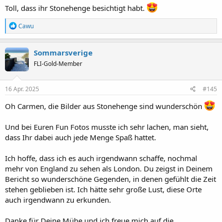
:
Toll, dass ihr Stonehenge besichtigt habt.
R
Cawu
e
a
k
Sommarsverige
t
FLI-Gold-Member
i
o
n
e
16 Apr. 2025
#145
n
:
Oh Carmen, die Bilder aus Stonehenge sind wunderschön
Und bei Euren Fun Fotos musste ich sehr lachen, man sieht,
dass Ihr dabei auch jede Menge Spaß hattet.
Ich hoffe, dass ich es auch irgendwann schaffe, nochmal
mehr von England zu sehen als London. Du zeigst in Deinem
Bericht so wunderschöne Gegenden, in denen gefühlt die Zeit
stehen geblieben ist. Ich hätte sehr große Lust, diese Orte
auch irgendwann zu erkunden.
Danke für Deine Mühe und ich freue mich auf die