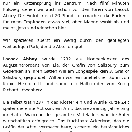
nur ein Katzensprung ins Zentrum. Nach fünf Minuten
Fußweg stehen wir auch schon vor den Toren von Lacock
Abbey. Der Eintritt kostet 20 Pfund – ich mache dicke Backen -
für mein Empfinden etwas viel, aber Männe winkt ab und
meint „jetzt sind wir schon hier“.
Wir spazieren zuerst ein wenig durch den gepflegten
weitläufigen Park, der die Abtei umgibt.
Lacock Abbey
wurde 1232 als Nonnenkloster des
Augustinerordens von Ela, der Gräfin von Salisbury, zum
Gedenken an ihren Gatten William Longespée, den 3. Graf of
Salisbury, gegründet. William war ein unehelicher Sohn von
König Heinrich II. und somit ein Halbbruder von König
Richard Löwenherz.
Ela selbst trat 1237 in das Kloster ein und wurde kurze Zeit
später die erste Äbtissin, ein Amt, das sie zwanzig Jahre lang
innehatte. Während des gesamten Mittelalters war die Abtei
wirtschaftlich erfolgreich. Das fruchtbare Ackerland, das die
Gräfin der Abtei vermacht hatte, sicherte ein beträchtliches