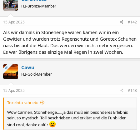
t
FLI-Bronze-Member
i
o
n
e
15 Apr. 2025
#142
n
:
Als wir damals in Stonehenge waren kamen wir in ein
Gewitter und wurden trotz Regenschutz und Goretex Schuhen
nass bis auf die Haut. Das werden wir nicht mehr vergessen.
Es war übrigens das einzige Mal Regen in zwei Wochen.
Cawu
OP
FLI-Gold-Member
15 Apr. 2025
#143
Texelrita schrieb:
Wow Carmen, Stonehenge......ja das muß ein besonderes Erlebnis
sein, so mystisch. Toll beschrieben und erklärt und die Funbilder
sind cool, danke dafür