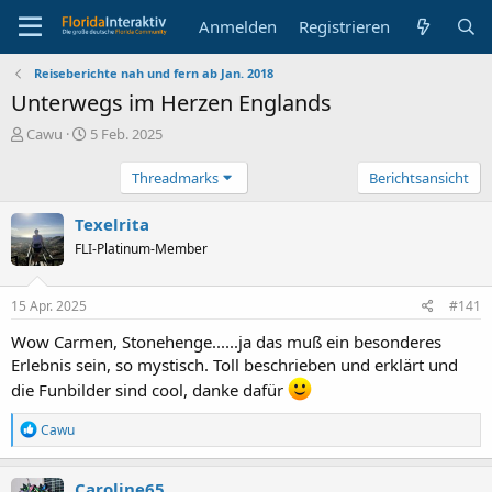
Anmelden
Registrieren
Reiseberichte nah und fern ab Jan. 2018
Unterwegs im Herzen Englands
E
E
Cawu
5 Feb. 2025
r
r
s
s
Threadmarks
Berichtsansicht
t
t
e
e
Texelrita
l
l
FLI-Platinum-Member
l
l
e
t
r
a
15 Apr. 2025
#141
m
Wow Carmen, Stonehenge......ja das muß ein besonderes
Erlebnis sein, so mystisch. Toll beschrieben und erklärt und
die Funbilder sind cool, danke dafür
R
Cawu
e
a
k
Caroline65