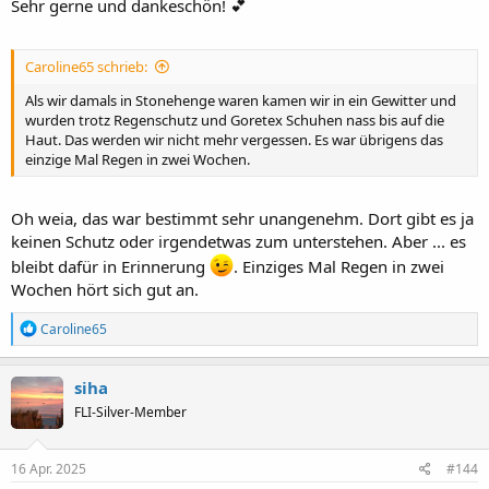
Sehr gerne und dankeschön! 💕
Caroline65 schrieb:
Als wir damals in Stonehenge waren kamen wir in ein Gewitter und
wurden trotz Regenschutz und Goretex Schuhen nass bis auf die
Haut. Das werden wir nicht mehr vergessen. Es war übrigens das
einzige Mal Regen in zwei Wochen.
Oh weia, das war bestimmt sehr unangenehm. Dort gibt es ja
keinen Schutz oder irgendetwas zum unterstehen. Aber ... es
bleibt dafür in Erinnerung
. Einziges Mal Regen in zwei
Wochen hört sich gut an.
R
Caroline65
e
a
k
siha
t
FLI-Silver-Member
i
o
n
e
16 Apr. 2025
#144
n