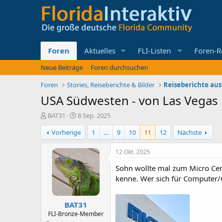
Foren
Aktuelles
FLI-Listen
Foren-R
Neue Beiträge
Foren durchsuchen
Foren
Stories, Reiseberichte & Bilder
Reiseberichte aus
USA Südwesten - von Las Vegas 
E
E
BAT31
8 Sep. 2025
r
r
Vorherige
1
…
9
10
11
12
Nächste
s
s
t
t
e
e
12 Okt. 2025
l
l
Sohn wollte mal zum Micro Cent
l
l
e
t
kenne. Wer sich für Computer/Ga
r
a
m
BAT31
FLI-Bronze-Member