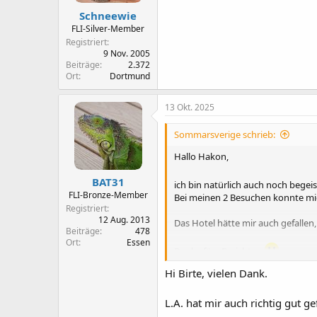
n
Schneewie
:
FLI-Silver-Member
Registriert
9 Nov. 2005
Beiträge
2.372
Ort
Dortmund
13 Okt. 2025
Sommarsverige schrieb:
Hallo Hakon,
BAT31
ich bin natürlich auch noch begei
FLI-Bronze-Member
Bei meinen 2 Besuchen konnte mic
Registriert
12 Aug. 2013
Das Hotel hätte mir auch gefallen, 
Beiträge
478
Ort
Essen
Danke fürs Berichten
Hi Birte, vielen Dank.
Gruß, Birte
L.A. hat mir auch richtig gut g