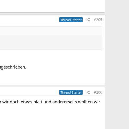
#205
Thread Starter
ugeschrieben.
#206
Thread Starter
 wir doch etwas platt und andererseits wollten wir