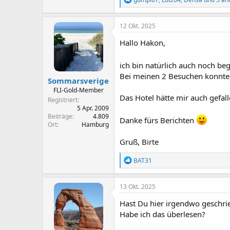
e
a
k
12 Okt. 2025
t
i
Hallo Hakon,
o
n
ich bin natürlich auch noch be
e
n
Bei meinen 2 Besuchen konnte 
Sommarsverige
:
FLI-Gold-Member
Das Hotel hätte mir auch gefalle
Registriert
5 Apr. 2009
Beiträge
4.809
Danke fürs Berichten
Ort
Hamburg
Gruß, Birte
R
BAT31
e
a
k
13 Okt. 2025
t
i
Hast Du hier irgendwo geschrie
o
Habe ich das überlesen?
n
e