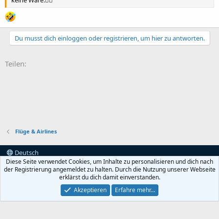
Du musst dich einloggen oder registrieren, um hier zu antworten.
Teilen:
Flüge & Airlines
Deutsch
Diese Seite verwendet Cookies, um Inhalte zu personalisieren und dich nach
Kontakt
Nutzungsbedingungen
Datenschutz
der Registrierung angemeldet zu halten. Durch die Nutzung unserer Webseite
Hilfe und Impressum
Start
erklärst du dich damit einverstanden.
Akzeptieren
Erfahre mehr…
®
Community platform by XenForo
© 2010-2022 XenForo Ltd.