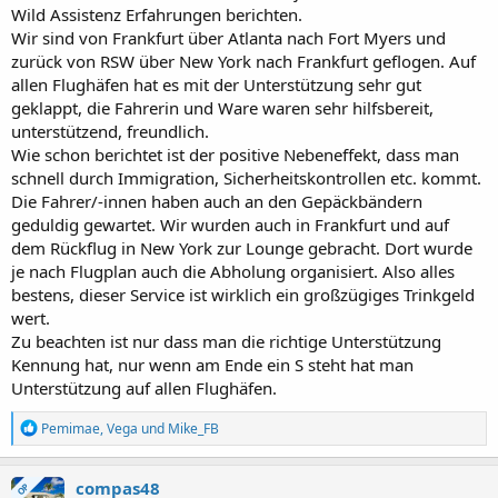
Wild Assistenz Erfahrungen berichten.
Wir sind von Frankfurt über Atlanta nach Fort Myers und
zurück von RSW über New York nach Frankfurt geflogen. Auf
allen Flughäfen hat es mit der Unterstützung sehr gut
geklappt, die Fahrerin und Ware waren sehr hilfsbereit,
unterstützend, freundlich.
Wie schon berichtet ist der positive Nebeneffekt, dass man
schnell durch Immigration, Sicherheitskontrollen etc. kommt.
Die Fahrer/-innen haben auch an den Gepäckbändern
geduldig gewartet. Wir wurden auch in Frankfurt und auf
dem Rückflug in New York zur Lounge gebracht. Dort wurde
je nach Flugplan auch die Abholung organisiert. Also alles
bestens, dieser Service ist wirklich ein großzügiges Trinkgeld
wert.
Zu beachten ist nur dass man die richtige Unterstützung
Kennung hat, nur wenn am Ende ein S steht hat man
Unterstützung auf allen Flughäfen.
R
Pemimae
,
Vega
und
Mike_FB
e
a
k
compas48
OP
t