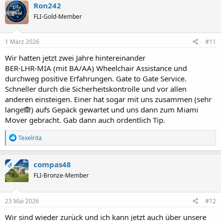
Ron242
FLI-Gold-Member
1 März 2026
#11
Wir hatten jetzt zwei Jahre hintereinander
BER-LHR-MIA (mit BA/AA) Wheelchair Assistance und
durchweg positive Erfahrungen. Gate to Gate Service.
Schneller durch die Sicherheitskontrolle und vor allen
anderen einsteigen. Einer hat sogar mit uns zusammen (sehr
lange🙈) aufs Gepäck gewartet und uns dann zum Miami
Mover gebracht. Gab dann auch ordentlich Tip.
R
Texelrita
e
a
k
compas48
OP
t
FLI-Bronze-Member
i
o
n
e
23 Mai 2026
#12
n
:
Wir sind wieder zurück und ich kann jetzt auch über unsere