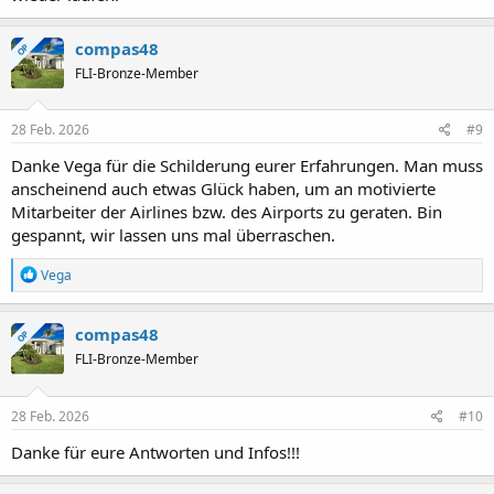
compas48
OP
FLI-Bronze-Member
28 Feb. 2026
#9
Danke Vega für die Schilderung eurer Erfahrungen. Man muss
anscheinend auch etwas Glück haben, um an motivierte
Mitarbeiter der Airlines bzw. des Airports zu geraten. Bin
gespannt, wir lassen uns mal überraschen.
R
Vega
e
a
k
compas48
OP
t
FLI-Bronze-Member
i
o
n
e
28 Feb. 2026
#10
n
:
Danke für eure Antworten und Infos!!!