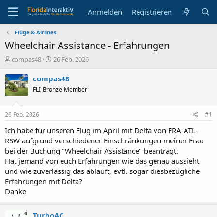
Anmelden
Registrieren
Flüge & Airlines
Wheelchair Assistance - Erfahrungen
E
E
compas48
26 Feb. 2026
r
r
s
s
compas48
t
t
FLI-Bronze-Member
e
e
l
l
l
l
26 Feb. 2026
#1
e
t
r
a
Ich habe für unseren Flug im April mit Delta von FRA-ATL-
m
RSW aufgrund verschiedener Einschränkungen meiner Frau
bei der Buchung "Wheelchair Assistance" beantragt.
Hat jemand von euch Erfahrungen wie das genau aussieht
und wie zuverlässig das abläuft, evtl. sogar diesbezügliche
Erfahrungen mit Delta?
Danke
TurboAC