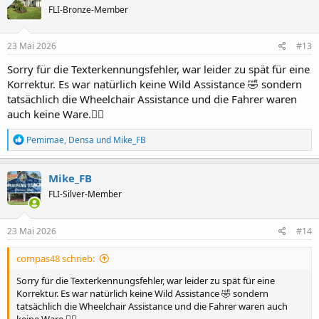
FLI-Bronze-Member
i
o
n
e
23 Mai 2026
#13
n
:
Sorry für die Texterkennungsfehler, war leider zu spät für eine
Korrektur. Es war natürlich keine Wild Assistance 🤣 sondern
tatsächlich die Wheelchair Assistance und die Fahrer waren
auch keine Ware.🤦‍♂️
R
Pemimae
,
Densa
und
Mike_FB
e
a
k
Mike_FB
t
FLI-Silver-Member
i
o
n
e
23 Mai 2026
#14
n
:
compas48 schrieb:
Sorry für die Texterkennungsfehler, war leider zu spät für eine
Korrektur. Es war natürlich keine Wild Assistance 🤣 sondern
tatsächlich die Wheelchair Assistance und die Fahrer waren auch
keine Ware.🤦‍♂️