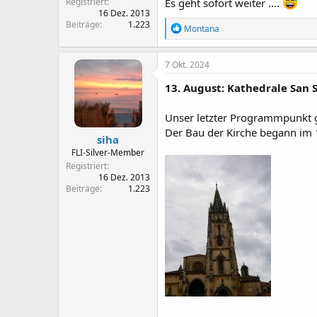
Registriert
Es geht sofort weiter ....
16 Dez. 2013
Beiträge
1.223
R
Montana
e
a
k
7 Okt. 2024
t
i
13. August: Kathedrale San 
o
n
Unser letzter Programmpunkt gi
e
n
Der Bau der Kirche begann im 1
siha
:
FLI-Silver-Member
Registriert
16 Dez. 2013
Beiträge
1.223