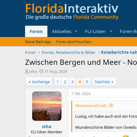
Foren
Aktuelles
FLI-Listen
Foren-R
Neue Beiträge
Foren durchsuchen
Foren
Stories, Reiseberichte & Bilder
Reiseberichte nah
Zwischen Bergen und Meer - No
E
E
siha
31 Aug. 2024
r
r
Vorherige
1
2
3
4
5
Nächste
s
s
t
t
e
e
7 Okt. 2024
l
l
l
l
Montana schrieb:
e
t
r
a
Lustig, ich habe auch erst ein Fo
m
siha
Wunderschöne Bilder von Oviedo. 
FLI-Silver-Member