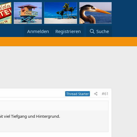
Anmelden
Registrieren
Suche
#61
Thread Starter
it viel Tiefgang und Hintergrund.