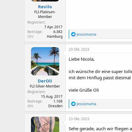
n
Revilo
:
FLI-Platinum-
Member
Registriert
7 Apr. 2017
Beiträge
6.382
R
Jessismama
Ort
Hamburg
e
a
k
23 Okt. 2023
t
i
Liebe Nicola,
o
n
ich wünsche dir eine super tol
e
n
mit dem Hinflug passt diesmal 
DerOli
:
FLI-Silver-Member
viele Grüße Oli
Registriert
15 Aug. 2017
Beiträge
1.168
R
Jessismama
Ort
Dresden
e
a
k
23 Okt. 2023
t
i
Sehe gerade, auch wir fliegen
o