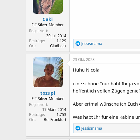
n
e
n
Caki
:
FLI-Silver-Member
Registriert
30 Juli 2014
Beiträge
1.129
R
Jessismama
Ort
Gladbeck
e
a
k
23 Okt. 2023
t
i
Huhu Nicola,
o
n
eine schöne Tour habt Ihr ja v
e
n
hoffentlich vollen Zügen geni
tozupi
:
FLI-Silver-Member
Aber ertmal wünsche ich Euch 
Registriert
17 März 2014
Beiträge
1.753
Was habt Ihr für eine Kabine 
Ort
Bei Frankfurt
R
Jessismama
e
a