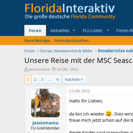
Foren
Aktuelles
FLI-Listen
Foren-R
Neue Beiträge
Foren durchsuchen
Foren
Stories, Reiseberichte & Bilder
Reiseberichte nah
Unsere Reise mit der MSC Seasca
E
E
Jessismama
23 Okt. 2023
r
r
1
2
3
…
6
Nächste
s
s
t
t
e
e
23 Okt. 2023
l
l
Hallo Ihr Lieben,
l
l
e
t
r
a
da bin ich wieder
. Dies wir
m
freue mich jetzt schon auf die 
Jessismama
FLI-Gold-Member
Beide Kinder sind inzwischen 