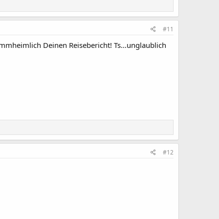
#11
klammheimlich Deinen Reisebericht! Ts…unglaublich
#12