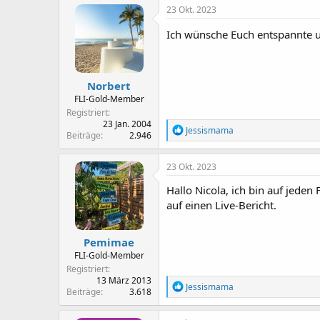
k
23 Okt. 2023
t
i
Ich wünsche Euch entspannte 
o
n
e
n
Norbert
:
FLI-Gold-Member
Registriert
23 Jan. 2004
R
Jessismama
Beiträge
2.946
e
a
k
23 Okt. 2023
t
i
Hallo Nicola, ich bin auf jede
o
auf einen Live-Bericht.
n
e
n
Pemimae
:
FLI-Gold-Member
Registriert
13 März 2013
R
Jessismama
Beiträge
3.618
e
a
k