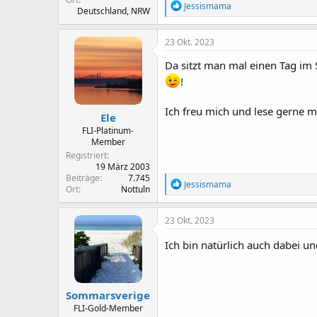
R
Jessismama
Deutschland, NRW
e
a
k
23 Okt. 2023
t
i
Da sitzt man mal einen Tag im 
o
!
n
e
n
Ich freu mich und lese gerne mi
Ele
:
FLI-Platinum-
Member
Registriert
19 März 2003
Beiträge
7.745
R
Jessismama
Ort
Nottuln
e
a
k
23 Okt. 2023
t
i
Ich bin natürlich auch dabei
o
n
e
n
Sommarsverige
:
FLI-Gold-Member