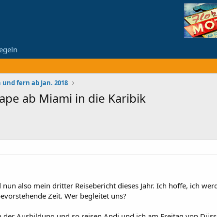
egeln
 und fern ab Jan. 2018
pe ab Miami in die Karibik
d nun also mein dritter Reisebericht dieses Jahr. Ich hoffe, ich w
bevorstehende Zeit. Wer begleitet uns?
in der Ausbildung und so reisen Andi und ich am Freitag von Düs