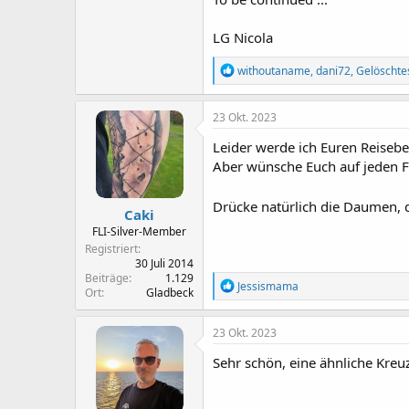
LG Nicola
R
withoutaname
,
dani72
,
Gelöschte
e
a
k
23 Okt. 2023
t
i
Leider werde ich Euren Reiseber
o
Aber wünsche Euch auf jeden Fa
n
e
n
Drücke natürlich die Daumen, d
Caki
:
FLI-Silver-Member
Registriert
30 Juli 2014
Beiträge
1.129
R
Jessismama
Ort
Gladbeck
e
a
k
23 Okt. 2023
t
i
Sehr schön, eine ähnliche Kreu
o
n
e