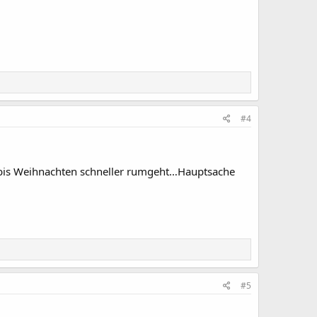
#4
it bis Weihnachten schneller rumgeht…Hauptsache
#5