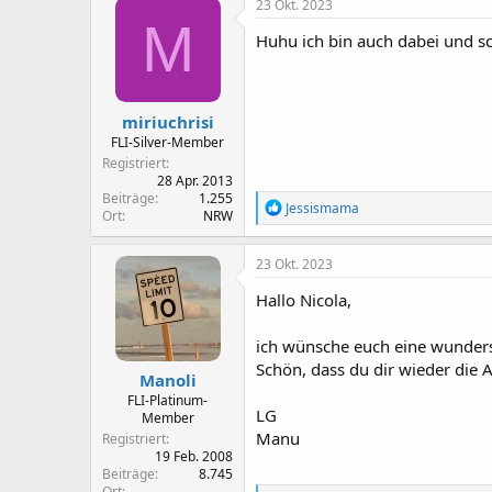
23 Okt. 2023
t
M
i
Huhu ich bin auch dabei und s
o
n
e
n
miriuchrisi
:
FLI-Silver-Member
Registriert
28 Apr. 2013
Beiträge
1.255
R
Jessismama
Ort
NRW
e
a
k
23 Okt. 2023
t
i
Hallo Nicola,
o
n
ich wünsche euch eine wunder
e
n
Schön, dass du dir wieder die A
Manoli
:
FLI-Platinum-
LG
Member
Manu
Registriert
19 Feb. 2008
Beiträge
8.745
Ort