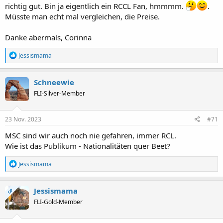
richtig gut. Bin ja eigentlich ein RCCL Fan, hmmmm.
.
Müsste man echt mal vergleichen, die Preise.
Danke abermals, Corinna
R
Jessismama
e
a
k
Schneewie
t
FLI-Silver-Member
i
o
n
e
23 Nov. 2023
#71
n
:
MSC sind wir auch noch nie gefahren, immer RCL.
Wie ist das Publikum - Nationalitäten quer Beet?
R
Jessismama
e
a
k
Jessismama
OP
t
FLI-Gold-Member
i
o
n