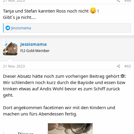
e
21 Nov. 2023
#64
n
:
Tanja und Stefan kannten Ross noch nicht
!
Gibt´s ja nicht….
R
Jessismama
e
a
k
Jessismama
OP
t
FLI-Gold-Member
i
o
n
e
21 Nov. 2023
#65
n
:
Dieser Absatz hätte noch zum vorherigen Beitrag gehört 🙈:
Wir schlendern noch kurz durch die Bayside und essen bzw
trinken etwas auf Andis Wohl bevor es zum Schiff zurück
geht.
Dort angekommen facetimen wir mit den Kindern und
machen uns fürs Abendessen fertig.