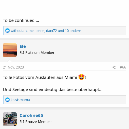
To be continued …
R
withoutaname
,
biene
,
dani72
und 10 andere
e
a
k
Ele
t
FLI-Platinum-Member
i
o
n
e
21 Nov. 2023
#66
n
:
Tolle Fotos vom Auslaufen aus Miami
!
Und Seetage sind eindeutig das beste überhaupt…
R
Jessismama
e
a
k
Caroline65
t
FLI-Bronze-Member
i
o