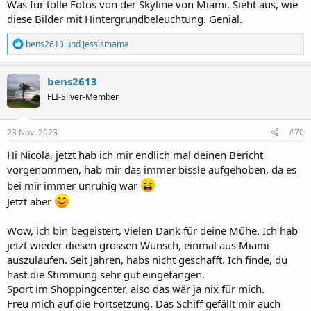
:
Was für tolle Fotos von der Skyline von Miami. Sieht aus, wie
diese Bilder mit Hintergrundbeleuchtung. Genial.
R
bens2613
und
Jessismama
e
a
k
bens2613
t
FLI-Silver-Member
i
o
n
e
23 Nov. 2023
#70
n
:
Hi Nicola, jetzt hab ich mir endlich mal deinen Bericht
vorgenommen, hab mir das immer bissle aufgehoben, da es
bei mir immer unruhig war
Jetzt aber
Wow, ich bin begeistert, vielen Dank für deine Mühe. Ich hab
jetzt wieder diesen grossen Wunsch, einmal aus Miami
auszulaufen. Seit Jahren, habs nicht geschafft. Ich finde, du
hast die Stimmung sehr gut eingefangen.
Sport im Shoppingcenter, also das wär ja nix für mich.
Freu mich auf die Fortsetzung. Das Schiff gefällt mir auch