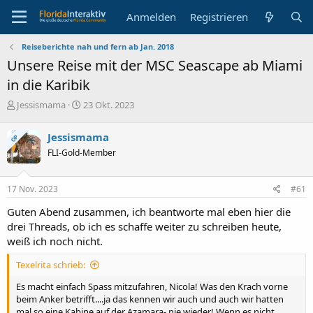
Anmelden
Registrieren
Reiseberichte nah und fern ab Jan. 2018
Unsere Reise mit der MSC Seascape ab Miami
in die Karibik
E
E
Jessismama
23 Okt. 2023
r
r
s
s
Jessismama
OP
t
t
FLI-Gold-Member
e
e
l
l
l
l
17 Nov. 2023
#61
e
t
r
a
Guten Abend zusammen, ich beantworte mal eben hier die
m
drei Threads, ob ich es schaffe weiter zu schreiben heute,
weiß ich noch nicht.
Texelrita schrieb:
Es macht einfach Spass mitzufahren, Nicola! Was den Krach vorne
beim Anker betrifft....ja das kennen wir auch und auch wir hatten
mal so eine Kabine auf der Azamara- nie wieder! Wenn es nicht