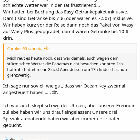
Auf Cozumel ist es aber auch schwierig etwas auf eigener Faust zu
schlechte Wetter war in der Tat frustrierend…
unternehmen, wir hatten 1x einen Leihwagen und sind 1x komplett
Wir hatten bei Buchung das Easy Getränkepaket inklusive.
um die Insel gefahren, wirklich spannend war das aber auch nicht,
Damit sind Getränke bis 7 $ (oder waren es 7,50?) inklusive.
1x sind wir zu Fuss los, weil wir da angelegt hatten, wo Ihr angelegt
Wir haben kurz vor der Reise dann noch das Paket von Wasy
hattet und 1x waren wir in einem Beach Club - keine 10 Minuten,
denn der einzige Sinn bestand darin, hauptsächlich amerik,
auf Wasy Plus geupgradet, damit waren Getränke bis 10 $
Touristen so schnell wie möflich abzufüllen!
drin.
Hattet Ihr ein Getränkepaket, oder ist auf der Seascape auch All In?
Caroline65 schrieb:
Mich reut es heute noch, dass war damals, auch wegen dem
stürmischen Wetter, die Bahamas nicht besuchen konnten. Ich
hoffe ihr hattet mehr Glück! Abendessen um 17h finde ich schon
grenzwertig.
Ich sage nur soviel: wie gut, dass wir Ocean Key zweimal
angesteuert haben ….. 🙈.
Ich war auch skeptisch wg der Uhrzeit, aber unserer Freundin
zuliebe haben wir uns drauf eingelassen! Unsere drei
Spezialitätenabende haben wir aber immer erst später
gebucht.