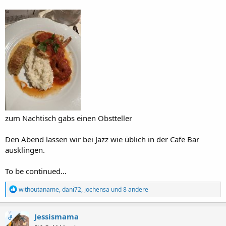
zum Nachtisch gabs einen Obstteller
Den Abend lassen wir bei Jazz wie üblich in der Cafe Bar
ausklingen.
To be continued…
R
withoutaname
,
dani72
,
jochensa
und 8 andere
e
a
k
Jessismama
OP
t