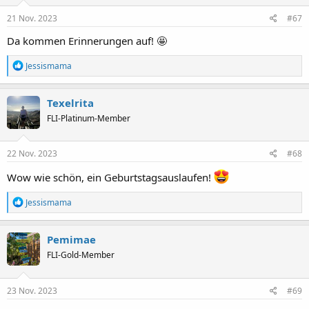
n
e
21 Nov. 2023
#67
n
:
Da kommen Erinnerungen auf! 🤩
R
Jessismama
e
a
k
Texelrita
t
FLI-Platinum-Member
i
o
n
e
22 Nov. 2023
#68
n
:
Wow wie schön, ein Geburtstagsauslaufen!
R
Jessismama
e
a
k
Pemimae
t
FLI-Gold-Member
i
o
n
e
23 Nov. 2023
#69
n