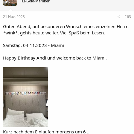
FLI-Gold-Member
i
o
n
e
21 Nov. 2023
#63
n
:
Guten Abend, auf besonderen Wunsch eines einzelnen Herrn
*wink*, gehts heute weiter. Viel Spaß beim Lesen.
Samstag, 04.11.2023 - Miami
Happy Birthday Andi und welcome back to Miami.
Kurz nach dem Einlaufen morgens um 6 …