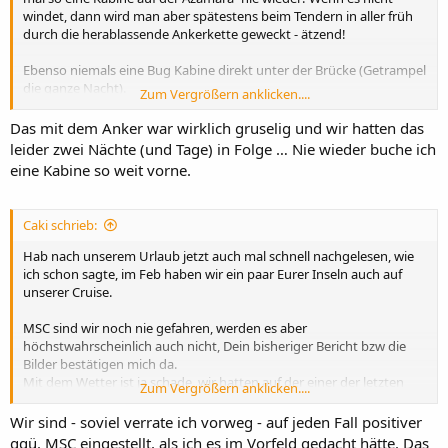
windet, dann wird man aber spätestens beim Tendern in aller früh
durch die herablassende Ankerkette geweckt - ätzend!
Ebenso niemals eine Bug Kabine direkt unter der Brücke (Getrampel
die ganze Nacht).
Zum Vergrößern anklicken....
Mir gefällts bisher und ich bin jetzt schon total auf dein Fazit über
Das mit dem Anker war wirklich gruselig und wir hatten das
das Schiff gespannt!
leider zwei Nächte (und Tage) in Folge … Nie wieder buche ich
eine Kabine so weit vorne.
Caki schrieb:
Hab nach unserem Urlaub jetzt auch mal schnell nachgelesen, wie
ich schon sagte, im Feb haben wir ein paar Eurer Inseln auch auf
unserer Cruise.
MSC sind wir noch nie gefahren, werden es aber
höchstwahrscheinlich auch nicht, Dein bisheriger Bericht bzw die
Bilder bestätigen mich da.
Mit dem Wetter ist ja schade, wir hatten auf der einer der letzten
Zum Vergrößern anklicken....
Cruises auch nacheinander in Ocho Rios, Montego Bay, Costa Maya,
Belize und Roatan Dauerregen... das zehr schon am Gemüt.
Wir sind - soviel verrate ich vorweg - auf jeden Fall positiver
ggü. MSC eingestellt, als ich es im Vorfeld gedacht hätte. Das